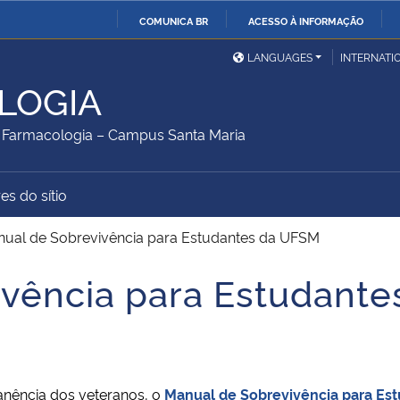
COMUNICA BR
ACESSO À INFORMAÇÃO
Ministério da Defesa
Ministério das Relações
Mini
IR
LANGUAGES
INTERNATI
Exteriores
PARA
LOGIA
O
Ministério da Cidadania
Ministério da Saúde
Mini
CONTEÚDO
Farmacologia – Campus Santa Maria
es do sítio
Ministério do
Controladoria-Geral da
Mini
Desenvolvimento Regional
União
Famí
ual de Sobrevivência para Estudantes da UFSM
Hum
ivência para Estudant
Advocacia-Geral da União
Banco Central do Brasil
Plan
manência dos veteranos, o
Manual de Sobrevivência para Es