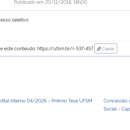
Publicado em
20/11/2018, 18h00
esso seletivo.
e este conteúdo:
https://ufsm.br/r-537-457
Copiar
para área de
dital Interno 04/2026 – Prêmio Tese UFSM
Concessão 
Social – Ca