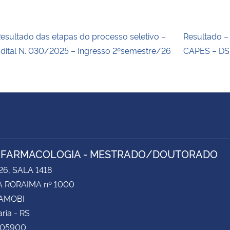
esultado das etapas do processo seletivo –
Resultado –
dital N. 030/2025 – Ingresso 2ºsemestre/26
CAPES – DS
 FARMACOLOGIA - MESTRADO/DOUTORADO
26, SALA 1418
 RORAIMA nº 1000
CAMOBI
ria - RS
105900