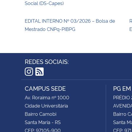
Social (DS-Capes)
EDITAL INTERNO Nº 03/2026 – Bolsa de
R
Mestrado CNPq-PIBPG
E
REDES SOCIAIS:
Instagram
RSS
CAMPUS SEDE
PG EM
Av. Roraima nº 1000
PRÉDIO 
Cidade Universitária
AVENIDA
Bairro Camobi
Bairro 
Santa Maria - RS
Santa Ma
CEP: 97105-900
CEP: 97