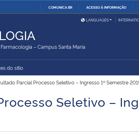
COMUNICA BR
ACESSO À INFORMAÇÃO
Ministério da Defesa
Ministério das Relações
Mini
IR
LANGUAGES
INTERNATI
Exteriores
PARA
LOGIA
O
Ministério da Cidadania
Ministério da Saúde
Mini
CONTEÚDO
Farmacologia – Campus Santa Maria
es do sítio
Ministério do
Controladoria-Geral da
Mini
Desenvolvimento Regional
União
Famí
ultado Parcial Processo Seletivo – Ingresso 1º Semestre 201
Hum
Processo Seletivo – In
Advocacia-Geral da União
Banco Central do Brasil
Plan