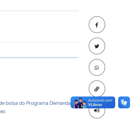
 transferência
Copiar para áre
de bolsa do Programa Demanda
pes