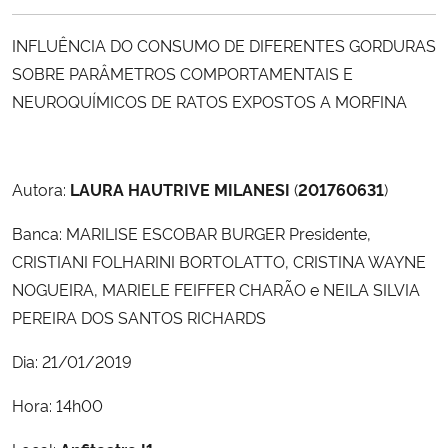
Ministério da Cidadania
INFLUÊNCIA DO CONSUMO DE DIFERENTES GORDURAS
Ministério da Saúde
SOBRE PARÂMETROS COMPORTAMENTAIS E
NEUROQUÍMICOS DE RATOS EXPOSTOS A MORFINA
Ministério de Minas e Energia
Ministério da Ciência, Tecnologia, Inovações e Comunicações
Autora:
LAURA HAUTRIVE MILANESI
(
201760631
)
Ministério do Meio Ambiente
Banca:
MARILISE ESCOBAR BURGER Presidente,
CRISTIANI FOLHARINI BORTOLATTO, CRISTINA WAYNE
Ministério do Turismo
NOGUEIRA, MARIELE FEIFFER CHARÃO e NEILA SILVIA
PEREIRA DOS SANTOS RICHARDS
Ministério do Desenvolvimento Regional
Dia: 21/01/2019
Controladoria-Geral da União
Hora: 14h00
Ministério da Mulher, da Família e dos Direitos Humanos