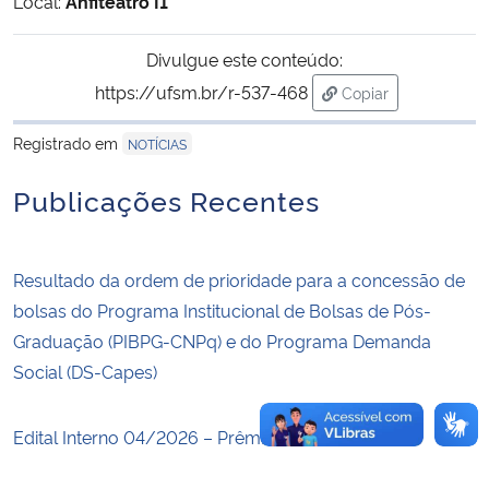
Local:
Anfiteatro I1
Secretaria-Geral
Divulgue este conteúdo:
https://ufsm.br/r-537-468
Copiar
Secretaria de Governo
para área de trans
Registrado em
NOTÍCIAS
Gabinete de Segurança Institucional
Publicações Recentes
Advocacia-Geral da União
Resultado da ordem de prioridade para a concessão de
Banco Central do Brasil
bolsas do Programa Institucional de Bolsas de Pós-
Graduação (PIBPG-CNPq) e do Programa Demanda
Planalto
Social (DS-Capes)
Edital Interno 04/2026 – Prêmio Tese UFSM