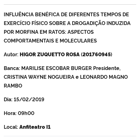
Ministério da Cidadania
INFLUÊNCIA BENÉFICA DE DIFERENTES TEMPOS DE
Ministério da Saúde
EXERCÍCIO FÍSICO SOBRE A DROGADIÇÃO INDUZIDA
POR MORFINA EM RATOS: ASPECTOS
Ministério de Minas e Energia
COMPORTAMENTAIS E MOLECULARES
Autor:
HIGOR ZUQUETTO ROSA
(
201760945
)
Ministério da Ciência, Tecnologia, Inovações e Comunicações
Banca:
MARILISE ESCOBAR BURGER Presidente,
Ministério do Meio Ambiente
CRISTINA WAYNE NOGUEIRA e LEONARDO MAGNO
RAMBO
Ministério do Turismo
Dia: 15/02/2019
Ministério do Desenvolvimento Regional
Hora: 09h00
Controladoria-Geral da União
Local:
Anfiteatro I1
Ministério da Mulher, da Família e dos Direitos Humanos