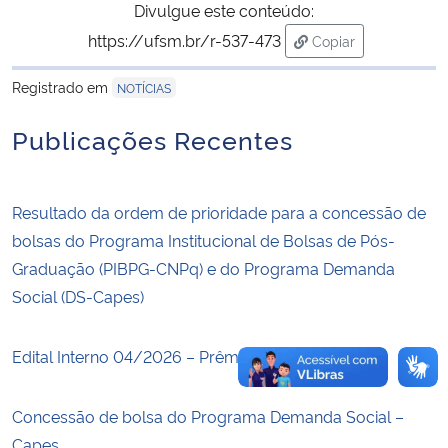
Divulgue este conteúdo:
https://ufsm.br/r-537-473
Copiar
Secretaria-Geral
para área de trans
Registrado em
NOTÍCIAS
Secretaria de Governo
Publicações Recentes
Gabinete de Segurança Institucional
Advocacia-Geral da União
Resultado da ordem de prioridade para a concessão de
bolsas do Programa Institucional de Bolsas de Pós-
Banco Central do Brasil
Graduação (PIBPG-CNPq) e do Programa Demanda
Social (DS-Capes)
Planalto
Edital Interno 04/2026 – Prêmio Tese UFSM
Concessão de bolsa do Programa Demanda Social –
Capes