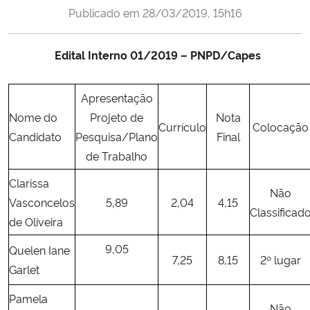
Publicado em
28/03/2019, 15h16
Ministério da Cidadania
Ministério da Saúde
Edital Interno 01/2019 – PNPD/Capes
Ministério de Minas e Energia
Apresentação
Nome do
Projeto de
Nota
Ministério da Ciência, Tecnologia, Inovações e Comunicações
Currículo
Colocação
Candidato
Pesquisa/Plano
Final
de Trabalho
Ministério do Meio Ambiente
Clarissa
Não
Ministério do Turismo
Vasconcelos
5,89
2,04
4,15
Classificad
de Oliveira
Ministério do Desenvolvimento Regional
9,05
Quelen Iane
7,25
8,15
2º lugar
Garlet
Controladoria-Geral da União
Pamela
Ministério da Mulher, da Família e dos Direitos Humanos
Não