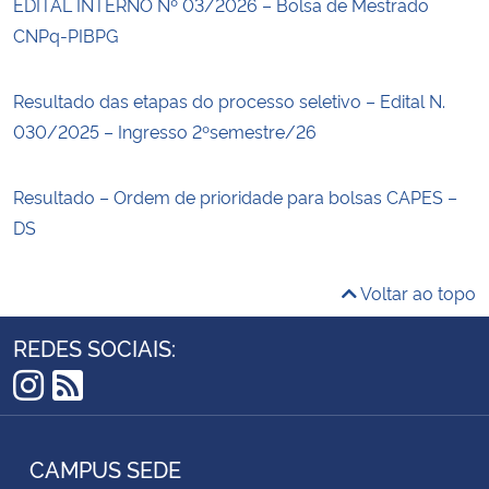
EDITAL INTERNO Nº 03/2026 – Bolsa de Mestrado
CNPq-PIBPG
Resultado das etapas do processo seletivo – Edital N.
030/2025 – Ingresso 2ºsemestre/26
Resultado – Ordem de prioridade para bolsas CAPES –
DS
Voltar ao topo
REDES SOCIAIS:
Instagram
RSS
CAMPUS SEDE