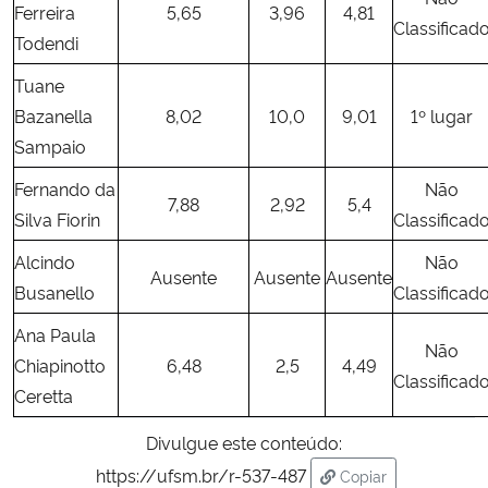
Ferreira
5,65
3,96
4,81
Classificad
Todendi
Secretaria-Geral
Tuane
Secretaria de Governo
Bazanella
8,02
10,0
9,01
1º lugar
Sampaio
Gabinete de Segurança Institucional
Fernando da
Não
7,88
2,92
5,4
Silva Fiorin
Classificad
Advocacia-Geral da União
Alcindo
Não
Ausente
Ausente
Ausente
Banco Central do Brasil
Busanello
Classificad
Ana Paula
Planalto
Não
Chiapinotto
6,48
2,5
4,49
Classificad
Ceretta
Divulgue este conteúdo:
https://ufsm.br/r-537-487
Copiar