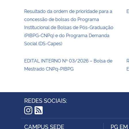
Resultado da ordem de prioridade para a
E
concessão de bolsas do Programa
Institucional de Bolsas de Pós-Graduação
(PIBPG-CNPq) e do Programa Demanda
Social (DS-Capes)
EDITAL INTERNO Nº 03/2026 – Bolsa de
R
Mestrado CNPq-PIBPG
E
REDES SOCIAIS:
Instagram
RSS
CAMPUS SEDE
PG EM