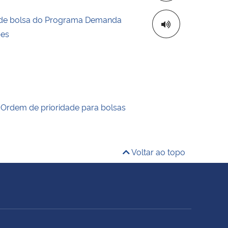
de bolsa do Programa Demanda
pes
 Ordem de prioridade para bolsas
Voltar ao topo