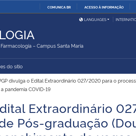
COMUNICA BR
ACESSO À INFORMAÇÃO
Ministério da Defesa
Ministério das Relações
Mini
IR
LANGUAGES
INTERNATI
Exteriores
PARA
LOGIA
O
Ministério da Cidadania
Ministério da Saúde
Mini
CONTEÚDO
Farmacologia – Campus Santa Maria
es do sítio
Ministério do
Controladoria-Geral da
Mini
Desenvolvimento Regional
União
Famí
GP divulga o Edital Extraordinário 027/2020 para o proces
Hum
e a pandemia COVID-19
dital Extraordinário 0
Advocacia-Geral da União
Banco Central do Brasil
Plan
 de Pós-graduação (Do