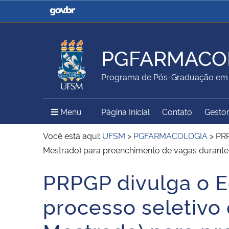
Casa Civil
Ministério da Justiça e
Segurança Pública
PGFARMACO
Ministério da Agricultura,
Ministério da Educação
Programa de Pós-Graduação em 
Pecuária e Abastecimento
Menu Principal do Sítio
Menu
Página Inicial
Contato
Gestor
Ministério do Meio Ambiente
Ministério do Turismo
Você está aqui:
UFSM
>
PGFARMACOLOGIA
>
PRP
Mestrado) para preenchimento de vagas durant
PRPGP divulga o E
Secretaria de Governo
Gabinete de Segurança
Início do conteúdo
Institucional
processo seletivo