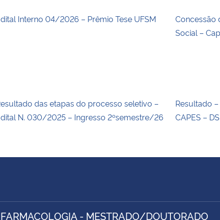
dital Interno 04/2026 – Prêmio Tese UFSM
Concessão 
Social – Ca
esultado das etapas do processo seletivo –
Resultado –
dital N. 030/2025 – Ingresso 2ºsemestre/26
CAPES – DS
 FARMACOLOGIA - MESTRADO/DOUTORADO