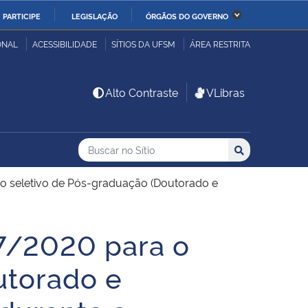
PARTICIPE
LEGISLAÇÃO
ÓRGÃOS DO GOVERNO
stério da Economia
Ministério da Infraestrutura
ONAL
ACESSIBILIDADE
SÍTIOS DA UFSM
ÁREA RESTRITA
stério de Minas e Energia
Ministério da Ciência,
Alto Contraste
VLibras
Tecnologia, Inovações e
Comunicações
Buscar no no Sítio
Busca
Busca:
Buscar
stério da Mulher, da
Secretaria-Geral
lia e dos Direitos
so seletivo de Pós-graduação (Doutorado e
anos
27/2020 para o
alto
utorado e