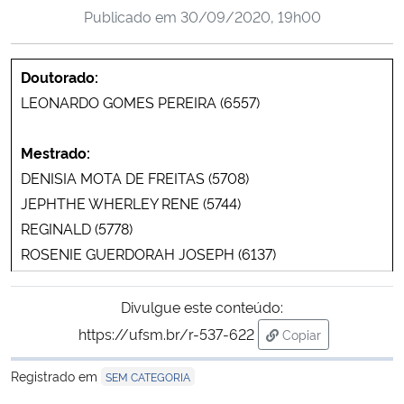
Publicado em
30/09/2020, 19h00
Ministério da Cidadania
Ministério da Saúde
Doutorado:
LEONARDO GOMES PEREIRA (6557)
Ministério de Minas e Energia
Mestrado:
Ministério da Ciência, Tecnologia, Inovações e Comunicações
DENISIA MOTA DE FREITAS (5708)
JEPHTHE WHERLEY RENE (5744)
Ministério do Meio Ambiente
REGINALD (5778)
ROSENIE GUERDORAH JOSEPH (6137)
Ministério do Turismo
Ministério do Desenvolvimento Regional
Divulgue este conteúdo:
https://ufsm.br/r-537-622
Copiar
Controladoria-Geral da União
para área de trans
Registrado em
SEM CATEGORIA
Ministério da Mulher, da Família e dos Direitos Humanos