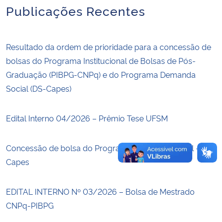
Publicações Recentes
Secretaria-Geral
Resultado da ordem de prioridade para a concessão de
Secretaria de Governo
bolsas do Programa Institucional de Bolsas de Pós-
Graduação (PIBPG-CNPq) e do Programa Demanda
Gabinete de Segurança Institucional
Social (DS-Capes)
Advocacia-Geral da União
Edital Interno 04/2026 – Prêmio Tese UFSM
Banco Central do Brasil
Concessão de bolsa do Programa Demanda Social –
Planalto
Capes
EDITAL INTERNO Nº 03/2026 – Bolsa de Mestrado
CNPq-PIBPG