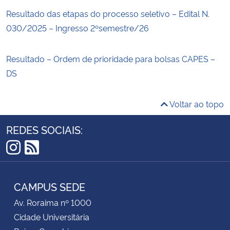
Resultado das etapas do processo seletivo – Edital N.
030/2025 – Ingresso 2ºsemestre/26
Resultado – Ordem de prioridade para bolsas CAPES –
DS
Voltar ao topo
REDES SOCIAIS:
Instagram
RSS
CAMPUS SEDE
Av. Roraima nº 1000
Cidade Universitária