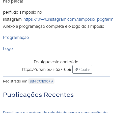
não perca!
perfil do simpósio no
Secretaria-Geral
instagram:
https://www.instagram.com/simposio_ppgfar
Secretaria de Governo
Anexo a programação completa e o logo do simpósio.
Programaçã
o
Gabinete de Segurança Institucional
Logo
Advocacia-Geral da União
Divulgue este conteúdo:
Banco Central do Brasil
https://ufsm.br/r-537-659
Copiar
para área de trans
Planalto
Registrado em
SEM CATEGORIA
Publicações Recentes
Resultado da ordem de prioridade para a concessão de