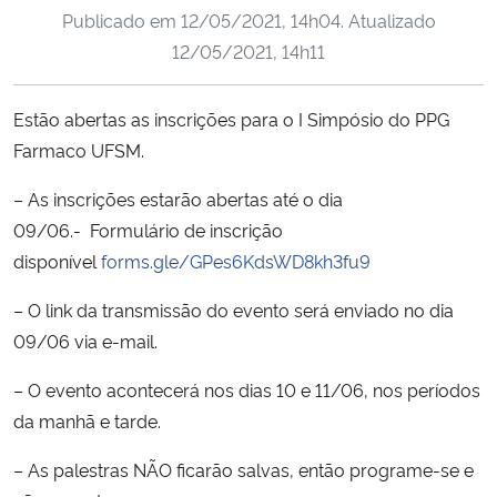
Publicado em
12/05/2021, 14h04
. Atualizado
Ministério da Cidadania
12/05/2021, 14h11
Ministério da Saúde
Estão abertas as inscrições para o I Simpósio do PPG
Ministério de Minas e Energia
Farmaco UFSM.
Ministério da Ciência, Tecnologia, Inovações e Comunicações
– As inscrições estarão abertas até o dia
09/06.- Formulário de inscrição
Ministério do Meio Ambiente
disponível
forms.gle/GPes6KdsWD8kh3fu9
– O link da transmissão do evento será enviado no dia
Ministério do Turismo
09/06 via e-mail.
Ministério do Desenvolvimento Regional
– O evento acontecerá nos dias 10 e 11/06, nos períodos
da manhã e tarde.
Controladoria-Geral da União
– As palestras NÃO ficarão salvas, então programe-se e
Ministério da Mulher, da Família e dos Direitos Humanos