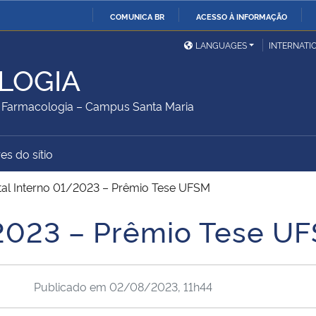
COMUNICA BR
ACESSO À INFORMAÇÃO
Ministério da Defesa
Ministério das Relações
Mini
IR
LANGUAGES
INTERNATI
Exteriores
PARA
LOGIA
O
Ministério da Cidadania
Ministério da Saúde
Mini
CONTEÚDO
Farmacologia – Campus Santa Maria
es do sítio
Ministério do
Controladoria-Geral da
Mini
Desenvolvimento Regional
União
Famí
tal Interno 01/2023 – Prêmio Tese UFSM
Hum
/2023 – Prêmio Tese U
Advocacia-Geral da União
Banco Central do Brasil
Plan
Publicado em
02/08/2023, 11h44