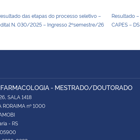
esultado das etapas do processo seletivo –
Resultado –
dital N. 030/2025 – Ingresso 2ºsemestre/26
CAPES – DS
 FARMACOLOGIA - MESTRADO/DOUTORADO
26, SALA 1418
 RORAIMA nº 1000
CAMOBI
ria - RS
105900