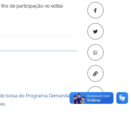
ins de participação no edital
 transferência
Copiar para áre
de bolsa do Programa Demanda
pes