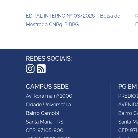
EDITAL INTERNO Nº 03/2026 – Bolsa de
R
Mestrado CNPq-PIBPG
E
REDES SOCIAIS:
Instagram
RSS
CAMPUS SEDE
PG EM
Av. Roraima nº 1000
PRÉDIO 
Cidade Universitária
AVENIDA
Bairro Camobi
Bairro 
Santa Maria - RS
Santa Ma
CEP: 97105-900
CEP: 97