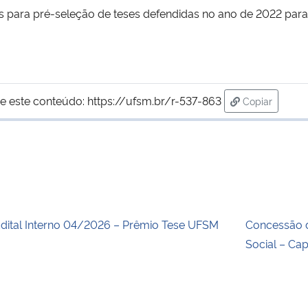
 para pré-seleção de teses defendidas no ano de 2022 para f
e este conteúdo:
https://ufsm.br/r-537-863
Copiar
para área de
dital Interno 04/2026 – Prêmio Tese UFSM
Concessão 
Social – Ca