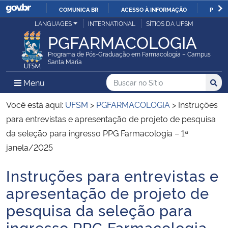
COMUNICA BR
ACESSO À INFORMAÇÃO
PARTI
Casa Civil
LANGUAGES
INTERNATIONAL
SÍTIOS DA UFSM
IR
PGFARMACOLOGIA
PARA
Ministério da Justiça e Segurança Pública
O
Programa de Pós-Graduação em Farmacologia – Campus
Santa Maria
CONTEÚDO
Ministério da Defesa
Buscar no no Sítio
Busca
Busca:
Menu Principal do Sítio
Menu
Busc
Ministério das Relações Exteriores
Você está aqui:
UFSM
>
PGFARMACOLOGIA
>
Instruções
para entrevistas e apresentação de projeto de pesquisa
Ministério da Economia
da seleção para ingresso PPG Farmacologia – 1ª
janela/2025
Ministério da Infraestrutura
Instruções para entrevistas e
Início do conteúdo
Ministério da Agricultura, Pecuária e Abastecimento
apresentação de projeto de
pesquisa da seleção para
Ministério da Educação
ingresso PPG Farmacologia –