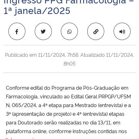
Ministério da Cidadania
1ª janela/2025
Ministério da Saúde
Copiar para área 
Ministério de Minas e Energia
Publicado em
11/11/2024, 7h58
. Atualizado
11/11/2024,
Ministério da Ciência, Tecnologia, Inovações e Comunicações
8h05
Ministério do Meio Ambiente
Conforme edital do Programa de Pós-Graduação em
Ministério do Turismo
Farmacologia, vinculado ao Edital Geral PRPGP/UFSM
Ministério do Desenvolvimento Regional
N. 065/2024, a 4ª etapa para Mestrado (entrevista) e a
3ª (apresentação de projeto) e 4ª (entrevista) etapas
Controladoria-Geral da União
para Doutorado serão realizadas no dia 13/11, em
plataforma online, conforme instruções contidas nos
Ministério da Mulher, da Família e dos Direitos Humanos