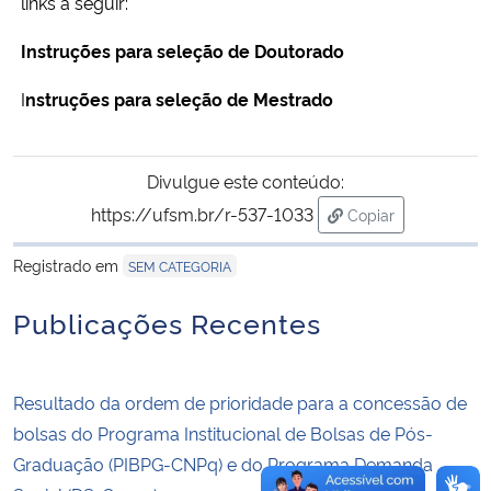
links a seguir:
Instruções para seleção de Doutorado
Secretaria-Geral
I
nstruções para seleção de Mestrado
Secretaria de Governo
Gabinete de Segurança Institucional
Divulgue este conteúdo:
https://ufsm.br/r-537-1033
Copiar
Advocacia-Geral da União
para área de tran
Registrado em
SEM CATEGORIA
Banco Central do Brasil
Publicações Recentes
Planalto
Resultado da ordem de prioridade para a concessão de
bolsas do Programa Institucional de Bolsas de Pós-
Graduação (PIBPG-CNPq) e do Programa Demanda