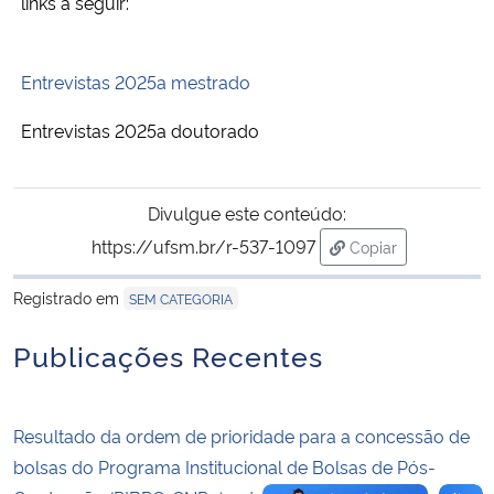
links a seguir:
Secretaria-Geral
Entrevistas 2025a mestrado
Secretaria de Governo
Entrevistas 2025a doutorado
Gabinete de Segurança Institucional
Divulgue este conteúdo:
Advocacia-Geral da União
https://ufsm.br/r-537-1097
Copiar
para área de tran
Banco Central do Brasil
Registrado em
SEM CATEGORIA
Planalto
Publicações Recentes
Resultado da ordem de prioridade para a concessão de
bolsas do Programa Institucional de Bolsas de Pós-