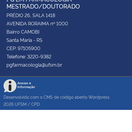
MESTRADO/DOUTORADO
PRÉDIO 26, SALA 1418
AVENIDA RORAIMA nº 1000
Bairro CAMOBI
Santa Maria - RS
CEP: 97105900
Telefone: 3220-9382
pgfarmacologia@ufsm.br
Acesso à
Informação
Desenvolvido com o CMS de código aberto
Wordpress
2026
UFSM
/
CPD