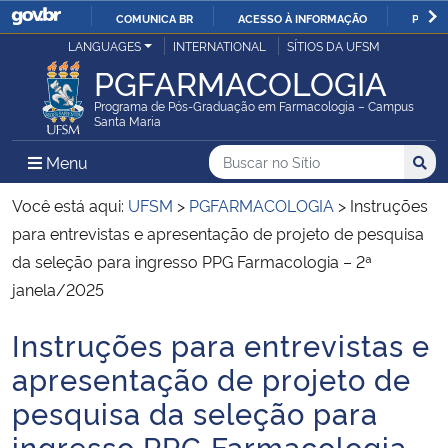
COMUNICA BR
ACESSO À INFORMAÇÃO
PARTI
Casa Civil
LANGUAGES
INTERNATIONAL
SÍTIOS DA UFSM
IR
PGFARMACOLOGIA
PARA
Ministério da Justiça e Segurança Pública
O
Programa de Pós-Graduação em Farmacologia – Campus
Santa Maria
CONTEÚDO
Ministério da Defesa
Buscar no no Sítio
Busca
Busca:
Menu Principal do Sítio
Menu
Busc
Ministério das Relações Exteriores
Você está aqui:
UFSM
>
PGFARMACOLOGIA
>
Instruções
para entrevistas e apresentação de projeto de pesquisa
Ministério da Economia
da seleção para ingresso PPG Farmacologia – 2ª
janela/2025
Ministério da Infraestrutura
Instruções para entrevistas e
Início do conteúdo
Ministério da Agricultura, Pecuária e Abastecimento
apresentação de projeto de
pesquisa da seleção para
Ministério da Educação
ingresso PPG Farmacologia –