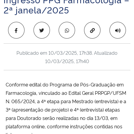
Ministério da Cidadania
2ª janela/2025
Ministério da Saúde
Copiar para área 
Ministério de Minas e Energia
Publicado em
10/03/2025, 17h38
. Atualizado
Ministério da Ciência, Tecnologia, Inovações e Comunicações
10/03/2025, 17h40
Ministério do Meio Ambiente
Conforme edital do Programa de Pós-Graduação em
Ministério do Turismo
Farmacologia, vinculado ao Edital Geral PRPGP/UFSM
Ministério do Desenvolvimento Regional
N. 065/2024, a 4ª etapa para Mestrado (entrevista) e a
3ª (apresentação de projeto) e 4ª (entrevista) etapas
Controladoria-Geral da União
para Doutorado serão realizadas no dia 13/03, em
plataforma online, conforme instruções contidas nos
Ministério da Mulher, da Família e dos Direitos Humanos