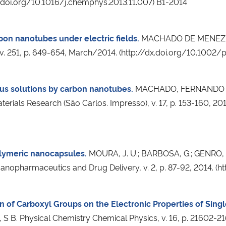
dx.doi.org/10.1016/j.chemphys.2013.11.007) B1-2014
bon nanotubes under electric fields.
MACHADO DE MENEZES, 
, v. 251, p. 649-654, March/2014. (http://dx.doi.org/10.100
ous solutions by carbon nanotubes.
MACHADO, FERNANDO M. 
als Research (São Carlos. Impresso), v. 17, p. 153-160, 201
lymeric nanocapsules.
MOURA, J. U.; BARBOSA, G.; GENRO, C
 Nanopharmaceutics and Drug Delivery, v. 2, p. 87-92, 2014. (
on of Carboxyl Groups on the Electronic Properties of Sin
S B. Physical Chemistry Chemical Physics, v. 16, p. 21602-2