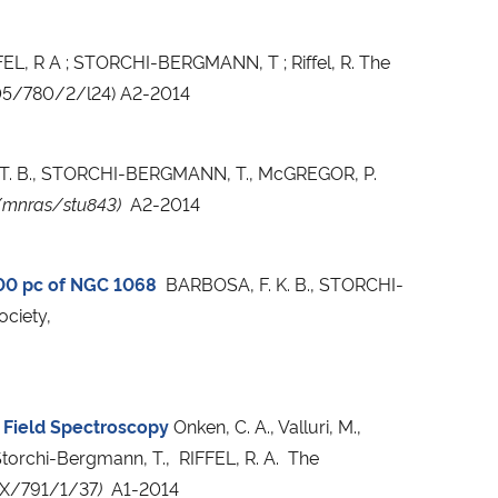
EL, R A ; STORCHI-BERGMANN, T ; Riffel, R. The
8205/780/2/l24) A2-2014
E, T. B., STORCHI-BERGMANN, T., McGREGOR, P.
/mnras/stu843)
A2-2014
200 pc of NGC 1068
BARBOSA, F. K. B., STORCHI-
ociety,
l Field Spectroscopy
Onken, C. A., Valluri, M.,
, Storchi-Bergmann, T., RIFFEL, R. A. The
7X/791/1/37
)
A1-2014