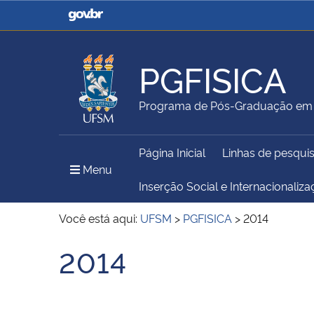
Casa Civil
Ministério da Justiça e
Segurança Pública
PGFISICA
Ministério da Agricultura,
Ministério da Educação
Programa de Pós-Graduação em 
Pecuária e Abastecimento
Página Inicial
Linhas de pesqui
Ministério do Meio Ambiente
Ministério do Turismo
Menu Principal do Sítio
Menu
Inserção Social e Internacionaliz
Você está aqui:
UFSM
>
PGFISICA
>
2014
Secretaria de Governo
Gabinete de Segurança
2014
Início do conteúdo
Institucional