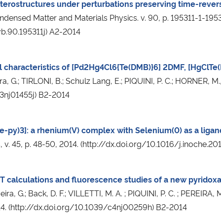
eterostructures under perturbations preserving time-rever
Condensed Matter and Materials Physics. v. 90, p. 195311-1-195
vb.90.195311j) A2-2014
cal characteristics of [Pd2Hg4Cl6{Te(DMB)}6] 2DMF, [HgClTe
a, G.; TIRLONI, B.; Schulz Lang, E.; PIQUINI, P. C.; HORNER, M.
c3nj01455j) B2-2014
e-py)3]: a rhenium(V) complex with Selenium(0) as a ligan
v. 45, p. 48-50, 2014. (http://dx.doi.org/10.1016/j.inoche.2
DFT calculations and fluorescence studies of a new pyridox
ra, G.; Back, D. F.; VILLETTI, M. A. ; PIQUINI, P. C. ; PEREIRA
014. (http://dx.doi.org/10.1039/c4nj00259h) B2-2014