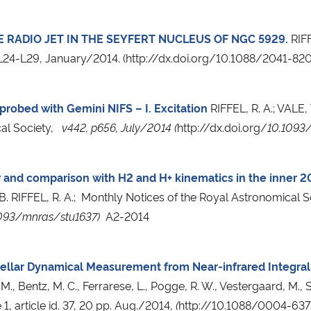
RADIO JET IN THE SEYFERT NUCLEUS OF NGC 5929.
RIFF
 p. L24-L29, January/2014. (http://dx.doi.org/10.1088/2041-
robed with Gemini NIFS – I. Excitation
RIFFEL, R. A.; VAL
al Society,
v442, p656,
July/2014 (
http://dx.doi.org/
10.1093
ow and comparison with H2 and H+ kinematics in the inner 
 RIFFEL, R. A.; Monthly Notices of the Royal Astronomical S
093/mnras/stu1637)
A2-2014
Stellar Dynamical Measurement from Near-infrared Integra
. M., Bentz, M. C., Ferrarese, L., Pogge, R. W., Vestergaard, M.
1, article id. 37, 20 pp. Aug./2014,
(
http://10.1088/0004-63