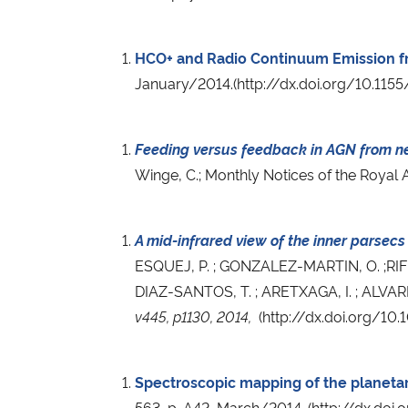
HCO+ and Radio Continuum Emission fr
January/2014.
(http://dx.doi.org/10.11
Feeding versus feedback in AGN from ne
Winge, C.; Monthly Notices of the Royal
A mid-infrared view of the inner parse
ESQUEJ, P. ; GONZALEZ-MARTIN, O. ;RIFF
DIAZ-SANTOS, T. ; ARETXAGA, I. ; ALVAR
v445, p1130,
2014,
(http://dx.doi.org/10
Spectroscopic mapping of the planet
563, p. A42, March/2014. (http://dx.d