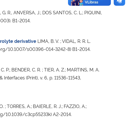
G. R., ANVERSA, J.; DOS SANTOS, C. L.; PIQUINI,
8.003). B1-2014.
rolyte derivative
LIMA, B. V. ; VIDAL, R. R. L.
.doi.org/10.1007/s00396-014-3242-8) B1-2014.
. P.; BENDER, C. R. ; TIER, A. Z.; MARTINS, M. A.
nterfaces (Print), v. 6, p. 11536-11543,
 ; TORRES, A.; BAIERLE, R. J.; FAZZIO, A.;
oi.org/10.1039/c3cp55233k) A2-2014.