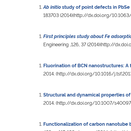
Ab initio
study of point defects in PbSe
183703 (2014)(http://dx.doi.org/10.106
First principles study about Fe adsorpt
Engineering ,126, 37 (2014)(http://dx.do
Fluorination of BCN nanostructures: A fi
2014. (http://dx.doi.org/10.1016/j.tsf.20
Structural and dynamical properties o
2014. (http://dx.doi.org/10.1007/s4009
Functionalization of carbon nanotube 