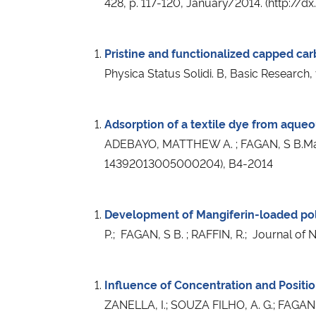
428, p. 117-120, January/2014. (http://
Pristine and functionalized capped car
Physica Status Solidi. B, Basic Research
Adsorption of a textile dye from aque
ADEBAYO, MATTHEW A. ; FAGAN, S B.Materi
14392013005000204), B4-2014
Development of Mangiferin-loaded po
P.; FAGAN, S B. ; RAFFIN, R.; Journal of
Influence of Concentration and Positi
ZANELLA, I.; SOUZA FILHO, A. G.; FAGAN, 