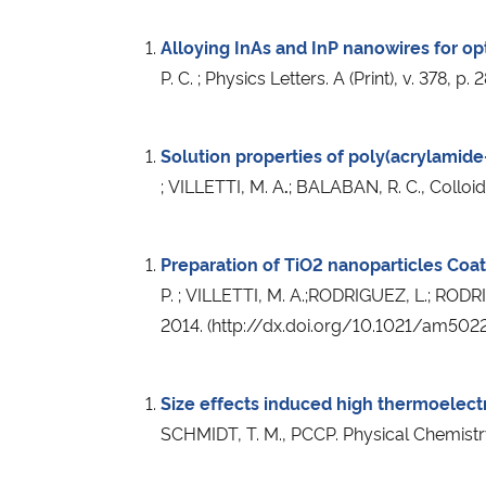
Alloying InAs and InP nanowires for opto
P. C. ; Physics Letters. A (Print), v. 378,
Solution properties of poly(acrylamide
; VILLETTI, M. A
.
; BALABAN, R. C., Colloi
Preparation of TiO2 nanoparticles Coat
P. ; VILLETTI, M. A.;RODRIGUEZ, L.; RODRI
2014. (http://dx.doi.org/10.1021/am502
Size effects induced high thermoelectr
SCHMIDT, T. M., PCCP. Physical Chemistry