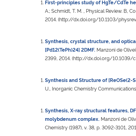
First-principles study of HgTe/CdTe h
A.; Schmidt, T. M. , Physical Review. B, 
2014. (http://dx.doi.org/10.1103/physre
Synthesis, crystal structure, and opti
[Pd12(TePh)24] 2DMF.
Manzoni de Oliveir
2399, 2014. (http://dx.doi.org/10.1039/
Synthesis and Structure of [ReOSe(2-S
U., Inorganic Chemistry Communications, 
Synthesis, X-ray structural features, 
molybdenum complex.
Manzoni de Olivei
Chemistry (1987), v. 38, p. 3092-3101, 2