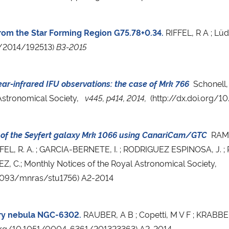
om the Star Forming Region G75.78+0.34.
RIFFEL, R A ; Lüd
55/2014/192513)
B3-2015
ar-infrared IFU observations: the case of Mrk 766
Schonell, A
 Astronomical Society,
v445, p414,
2014,
(http://dx.doi.org/
cs of the Seyfert galaxy Mrk 1066 using CanariCam/GTC
RAMO
EL, R. A. ; GARCIA-BERNETE, I. ; RODRIGUEZ ESPINOSA, J. ; 
EZ, C.
; Monthly Notices of the Royal Astronomical Society,
.1093/mnras/stu1756) A2-2014
ary nebula NGC-6302.
RAUBER, A B ; Copetti, M V F ; KRABBE, 
oi.org/10.1051/0004-6361/201323363) A2-2014