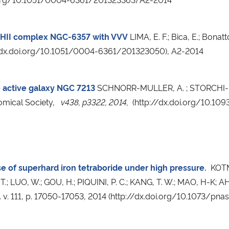
e HII complex NGC-6357 with VVV
LIMA, E. F.; Bica, E.; Bona
ttp://dx.doi.org/10.1051/0004-6361/201323050)
, A2
-2014
e active galaxy NGC 7213
SCHNORR-MULLER, A. ; STORCHI-BE
omical Society,
v438, p3322,
2014,
(http://dx.doi.org/10.10
e of superhard iron tetraboride under high pressure.
KOTM
LUO, W.; GOU, H.; PIQUINI, P. C.; KANG, T. W.; MAO, H-K; A
. v. 111, p. 17050-17053, 2014 (http://dx.doi.org/10.1073/pna