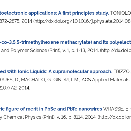
electronic applications: A first principles study.
TONIOLO, 
 p. 2872-2875, 2014 (http://dx.doi.org/10.1016/j.physleta.2014.0
-co-3,5,5-trimethylhexane methacrylate) and its polyelect
d and Polymer Science (Print), v. 1, p. 1-13, 2014. (http://dx
ed with Ionic Liquids: A supramolecular approach.
FRIZZO, C
GUES, D.; MACHADO, G.; GINDRI, I. M., ACS Applied Materials & I
2107) A2-2014.
ic figure of merit in PbSe and PbTe nanowires
WRASSE, E. O.
 Chemical Physics (Print), v. 16, p. 8114, 2014. (http://dx.d