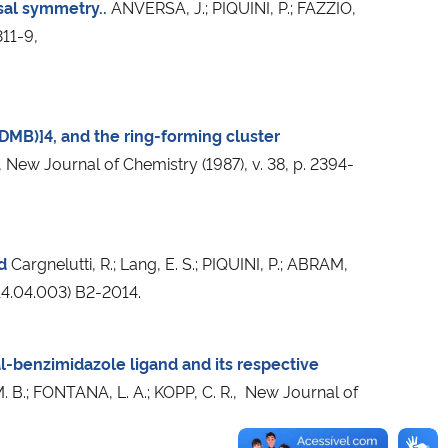
sal symmetry..
ANVERSA, J.; PIQUINI, P.; FAZZIO,
311-9,
(DMB)]4, and the ring-forming cluster
, New Journal of Chemistry (1987), v. 38, p. 2394-
d
Cargnelutti, R.; Lang, E. S.; PIQUINI, P.; ABRAM,
014.04.003) B2-2014.
al-benzimidazole ligand and its respective
, M. B.; FONTANA, L. A.; KOPP, C. R., New Journal of