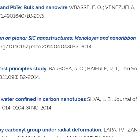
 and PbTe: Bulk and nanowire
WRASSE, E. O. ; VENEZUELA, P.;
3/1.4901640)
B1-2015
.
ion on planar SiC nanostructures: Monolayer and nanoribbon
i.org/10.1016/j.mee.2014.04.043) B2-2014.
rst principles study.
BARBOSA, R. C. ; BAIERLE, R. J., Thin Soli
13.11.093) B2-2014.
f water confined in carbon nanotubes
SILVA, L. B., Journal o
7-014-0104-3) NC-2014.
by carboxyl group under radial deformation.
LARA, I V ; ZAN