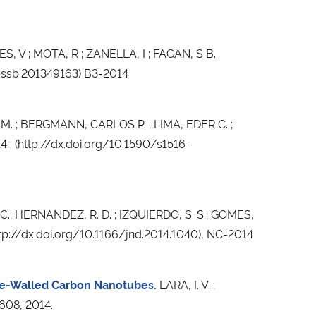
V ; MOTA, R ; ZANELLA, I ; FAGAN, S B.
2/pssb.201349163) B3-2014
; BERGMANN, CARLOS P. ; LIMA, EDER C. ;
4. (http://dx.doi.org/10.1590/s1516-
.; HERNANDEZ, R. D. ; IZQUIERDO, S. S.; GOMES,
http://dx.doi.org/10.1166/jnd.2014.1040), NC-2014
gle-Walled Carbon Nanotubes.
LARA, I. V. ;
1608, 2014.