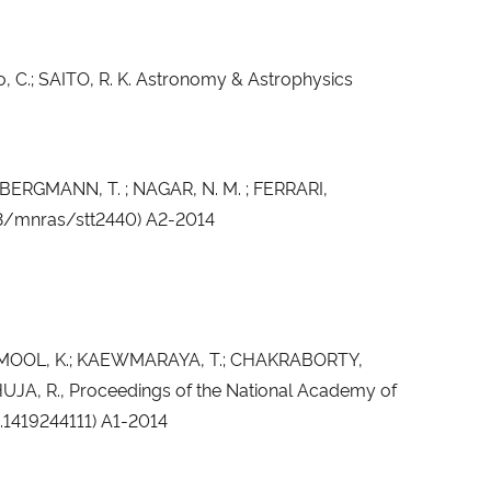
tto, C.; SAITO, R. K. Astronomy & Astrophysics
RGMANN, T. ; NAGAR, N. M. ; FERRARI,
93/mnras/stt2440) A2-2014
OOL, K.; KAEWMARAYA, T.; CHAKRABORTY,
HUJA, R., Proceedings of the National Academy of
s.1419244111) A1-2014