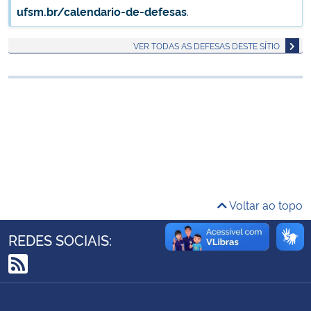
ufsm.br/calendario-de-defesas
.
Ministério da Cidadania
VER TODAS AS DEFESAS DESTE SÍTIO
Ministério da Saúde
Ministério de Minas e Energia
Ministério da Ciência, Tecnologia, Inovações e Comunicações
Ministério do Meio Ambiente
Ministério do Turismo
Voltar ao topo
Ministério do Desenvolvimento Regional
REDES SOCIAIS:
Controladoria-Geral da União
RSS
Ministério da Mulher, da Família e dos Direitos Humanos