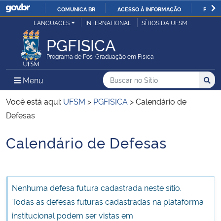
COMUNICA BR
ACESSO À INFORMAÇÃO
PARTI
Casa Civil
LANGUAGES
INTERNATIONAL
SÍTIOS DA UFSM
IR
PARA
PGFISICA
Ministério da Justiça e Segurança Pública
O
Programa de Pós-Graduação em Física
CONTEÚDO
Ministério da Defesa
Buscar no no Sítio
Busca
Busca:
Menu Principal do Sítio
Menu
Busc
Ministério das Relações Exteriores
Você está aqui:
UFSM
>
PGFISICA
>
Calendário de
Defesas
Ministério da Economia
Calendário de Defesas
Início do conteúdo
Ministério da Infraestrutura
Ministério da Agricultura, Pecuária e Abastecimento
Nenhuma defesa futura cadastrada neste sítio.
Todas as defesas futuras cadastradas na plataforma
Ministério da Educação
institucional podem ser vistas em