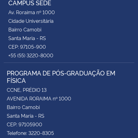
CAMPUS SEDE
Av. Roraima nº 1000
Secretaria-Geral
Cidade Universitária
Bairro Camobi
Secretaria de Governo
Santa Maria - RS
CEP: 97105-900
Gabinete de Segurança Institucional
+55 (55) 3220-8000
Advocacia-Geral da União
PROGRAMA DE PÓS-GRADUAÇÃO EM
FÍSICA
Banco Central do Brasil
CCNE, PRÉDIO 13
Planalto
AVENIDA RORAIMA nº 1000
Bairro Camobi
Santa Maria - RS
CEP: 97105900
Telefone: 3220-8305