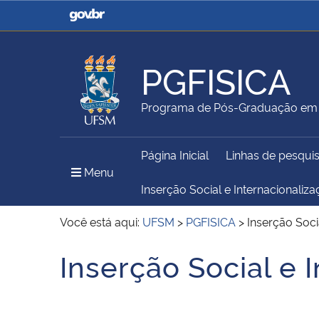
Casa Civil
Ministério da Justiça e
Segurança Pública
PGFISICA
Ministério da Agricultura,
Ministério da Educação
Programa de Pós-Graduação em 
Pecuária e Abastecimento
Página Inicial
Linhas de pesqui
Ministério do Meio Ambiente
Ministério do Turismo
Menu Principal do Sítio
Menu
Inserção Social e Internacionaliz
Você está aqui:
UFSM
>
PGFISICA
>
Inserção Soci
Secretaria de Governo
Gabinete de Segurança
Inserção Social e 
Início do conteúdo
Institucional