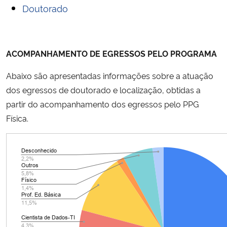
Doutorado
Ministério da Cidadania
Ministério da Saúde
ACOMPANHAMENTO DE EGRESSOS PELO PROGRAMA
Ministério de Minas e Energia
Abaixo são apresentadas informações sobre a atuação
dos egressos de doutorado e localização, obtidas a
Ministério da Ciência, Tecnologia, Inovações e Comunicações
partir do acompanhamento dos egressos pelo PPG
Ministério do Meio Ambiente
Física.
Ministério do Turismo
Ministério do Desenvolvimento Regional
Controladoria-Geral da União
Ministério da Mulher, da Família e dos Direitos Humanos