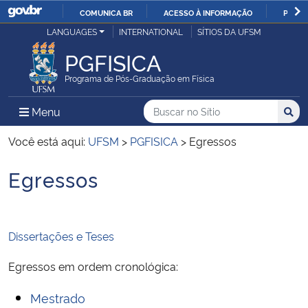
COMUNICA BR
ACESSO À INFORMAÇÃO
PARTI
Casa Civil
LANGUAGES
INTERNATIONAL
SÍTIOS DA UFSM
IR
PARA
PGFISICA
Ministério da Justiça e Segurança Pública
O
Programa de Pós-Graduação em Física
CONTEÚDO
Ministério da Defesa
Buscar no no Sítio
Busca
Busca:
Menu Principal do Sítio
Menu
Busc
Ministério das Relações Exteriores
Você está aqui:
UFSM
>
PGFISICA
>
Egressos
Egressos
Ministério da Economia
Início do conteúdo
Ministério da Infraestrutura
Dissertações e Teses
Ministério da Agricultura, Pecuária e Abastecimento
Egressos em ordem cronológica:
Ministério da Educação
Mestrado