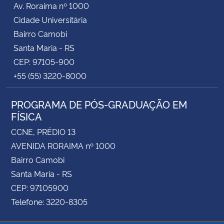
Av. Roraima nº 1000
Cidade Universitária
Secretaria-Geral
Bairro Camobi
Santa Maria - RS
Secretaria de Governo
CEP: 97105-900
+55 (55) 3220-8000
Gabinete de Segurança Institucional
PROGRAMA DE PÓS-GRADUAÇÃO EM
Advocacia-Geral da União
FÍSICA
Banco Central do Brasil
CCNE, PRÉDIO 13
AVENIDA RORAIMA nº 1000
Planalto
Bairro Camobi
Santa Maria - RS
CEP: 97105900
Telefone: 3220-8305