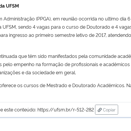
 da UFSM
dministração (PPGA), em reunião ocorrida no ultimo dia 6 d
 da UFSM, sendo 4 vagas para o curso de Doutorado e 4 vaga
para ingresso ao primeiro semestre letivo de 2017, atenden
ontinuada que têm sido manifestados pela comunidade acad
 pelo empenho na formação de profissionais e acadêmicos
nizações e da sociedade em geral.
 oferece os cursos de Mestrado e Doutorado Acadêmicos. Na 
e este conteúdo:
https://ufsm.br/r-512-282
Copiar
para área de