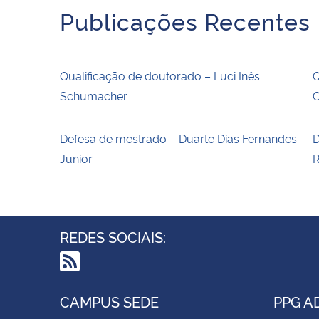
Publicações Recentes
Qualificação de doutorado – Luci Inês
Q
Schumacher
C
Defesa de mestrado – Duarte Dias Fernandes
D
Junior
R
REDES SOCIAIS:
RSS
CAMPUS SEDE
PPG A