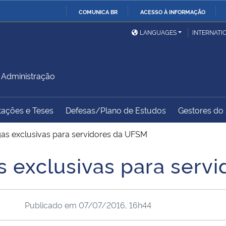
COMUNICA BR
ACESSO À INFORMAÇÃO
Ministério da Defesa
Ministério das Relações
Mini
IR
LANGUAGES
INTERNATI
Exteriores
PARA
O
Ministério da Cidadania
Ministério da Saúde
Mini
CONTEÚDO
Administração
tações e Teses
Defesas/Plano de Estudos
Gestores do s
Ministério do
Controladoria-Geral da
Mini
Desenvolvimento Regional
União
Famí
as exclusivas para servidores da UFSM
Hum
 exclusivas para serv
Advocacia-Geral da União
Banco Central do Brasil
Plan
Publicado em
07/07/2016, 16h44