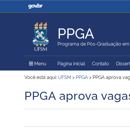
Casa Civil
Ministério da Justiça e
Segurança Pública
PPGA
Ministério da Agricultura,
Ministério da Educação
Programa de Pós-Graduação em 
Pecuária e Abastecimento
Menu Principal do Sítio
Menu
Página Inicial
Contato
Disser
Ministério do Meio Ambiente
Ministério do Turismo
Você está aqui:
UFSM
>
PPGA
>
PPGA aprova vag
PPGA aprova vagas
Início do conteúdo
Secretaria de Governo
Gabinete de Segurança
Institucional