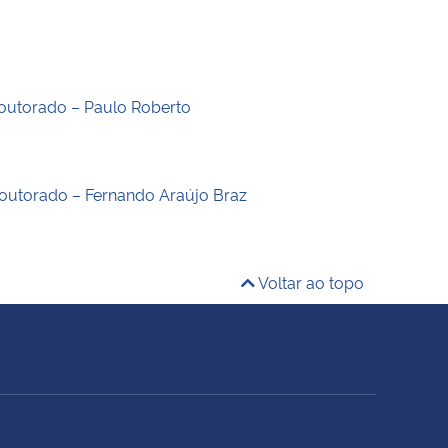
outorado – Paulo Roberto
outorado – Fernando Araújo Braz
Voltar ao topo