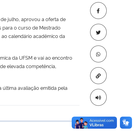
e julho, aprovou a oferta de
s para o curso de Mestrado
do ao calendário acadêmico da
êmica da UFSM e vai ao encontro
 de elevada competência,
Copiar para áre
última avaliação emitida pela
 transferência