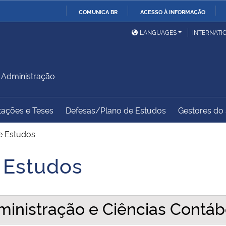
COMUNICA BR
ACESSO À INFORMAÇÃO
Ministério da Defesa
Ministério das Relações
Mini
IR
LANGUAGES
INTERNATI
Exteriores
PARA
O
Ministério da Cidadania
Ministério da Saúde
Mini
CONTEÚDO
Administração
tações e Teses
Defesas/Plano de Estudos
Gestores do s
Ministério do
Controladoria-Geral da
Mini
Desenvolvimento Regional
União
Famí
e Estudos
Hum
 Estudos
Advocacia-Geral da União
Banco Central do Brasil
Plan
inistração e Ciências Contá