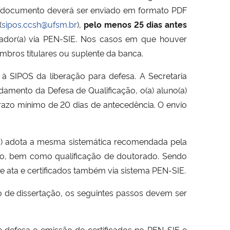
O documento deverá ser enviado em formato PDF
(
sipos.ccsh@ufsm.br
),
pelo menos 25 dias antes
tador(a) via PEN-SIE. Nos casos em que houver
bros titulares ou suplente da banca.
 SIPOS da liberação para defesa. A Secretaria
ndamento da Defesa de Qualificação, o(a) aluno(a)
razo mínimo de 20 dias de antecedência. O envio
OS) adota a mesma sistemática recomendada pela
ado, bem como qualificação de doutorado. Sendo
e ata e certificados também via sistema PEN-SIE.
ão de dissertação, os seguintes passos devem ser
 defesa e emissão de certificados no PEN-SIE e