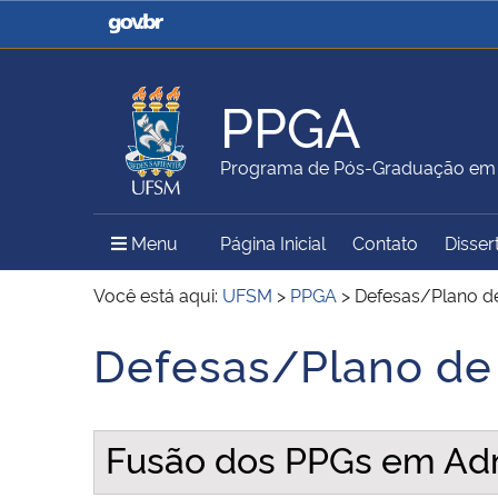
Casa Civil
Ministério da Justiça e
Segurança Pública
PPGA
Ministério da Agricultura,
Ministério da Educação
Programa de Pós-Graduação em 
Pecuária e Abastecimento
Menu Principal do Sítio
Menu
Página Inicial
Contato
Disser
Ministério do Meio Ambiente
Ministério do Turismo
Você está aqui:
UFSM
>
PPGA
>
Defesas/Plano d
Defesas/Plano de
Início do conteúdo
Secretaria de Governo
Gabinete de Segurança
Institucional
Fusão dos PPGs em Adm