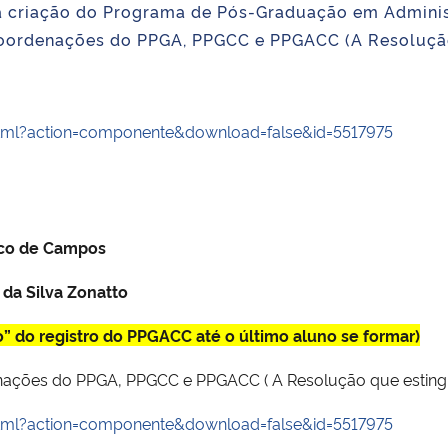
na criação do Programa de Pós-Graduação em Admini
ordenações do PPGA, PPGCC e PPGACC (A Resolução 
html?action=componente&download=false&id=5517975
eco de Campos
 da Silva Zonatto
” do registro do PPGACC até o último aluno se formar)
ações do PPGA, PPGCC e PPGACC ( A Resolução que estingue
html?action=componente&download=false&id=5517975