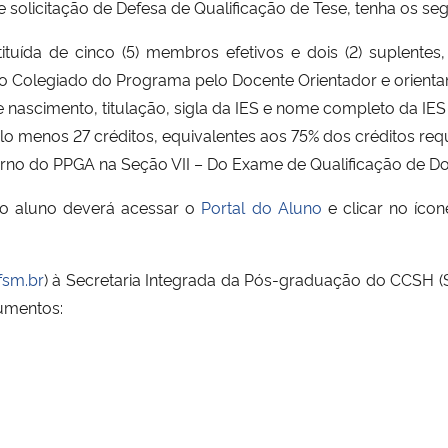
 solicitação de Defesa de Qualificação de Tese, tenha os seg
tuída de cinco (5) membros efetivos e dois (2) suplentes
s ao Colegiado do Programa pelo Docente Orientador e orie
ascimento, titulação, sigla da IES e nome completo da IES 
 pelo menos 27 créditos, equivalentes aos 75% dos créditos r
terno do PPGA na Seção VII – Do Exame de Qualificação de D
e o aluno deverá acessar o
Portal do Aluno
e clicar no ícon
fsm.br
) à Secretaria Integrada da Pós-graduação do CCSH (
cumentos: