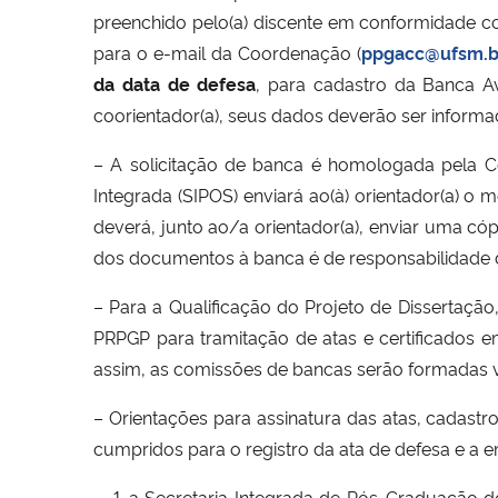
preenchido pelo(a) discente em conformidade 
para o e-mail da Coordenação (
ppgacc@ufsm.b
da data de defesa
, para cadastro da Banca A
coorientador(a), seus dados deverão ser inform
– A solicitação de banca é homologada pela C
Integrada (SIPOS) enviará ao(à) orientador(a) o 
deverá, junto ao/a orientador(a), enviar uma c
dos documentos à banca é de responsabilidade 
– Para a Qualificação do Projeto de Dissertaç
PRPGP para tramitação de atas e certificados 
assim, as comissões de bancas serão formadas vi
– Orientações para assinatura das atas, cadastr
cumpridos para o registro da ata de defesa e a e
a Secretaria Integrada de Pós-Graduação d