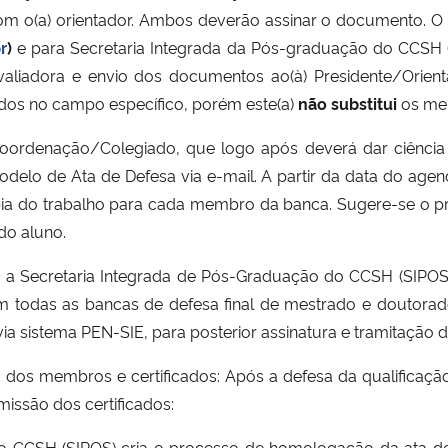
com o(a) orientador. Ambos deverão assinar o documento. 
r
)
e para Secretaria Integrada da Pós-graduação do CCSH 
valiadora e envio dos documentos ao(à) Presidente/Orien
ados no campo específico, porém este(a)
não substitui
os mem
oordenação/Colegiado, que logo após deverá dar ciência à
modelo de Ata de Defesa via e-mail. A partir da data do age
ópia do trabalho para cada membro da banca. Sugere-se o p
do aluno.
ão, a Secretaria Integrada de Pós-Graduação do CCSH (SIP
em todas as bancas de defesa final de mestrado e doutor
a sistema PEN-SIE, para posterior assinatura e tramitação d
o dos membros e certificados: Após a defesa da qualificaç
missão dos certificados:
o CCSH (SIPOS) cria o processo de homologação da ata de