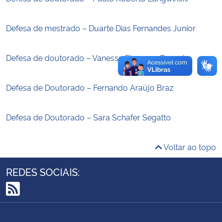
Secretaria-Geral
Defesa de mestrado – Duarte Dias Fernandes Junior
Secretaria de Governo
Defesa de doutorado – Vanessa Piovesan Rossato
Gabinete de Segurança Institucional
Defesa de Doutorado – Fernando Araújo Braz
Advocacia-Geral da União
Defesa de Doutorado – Sara Schafer Segatto
Banco Central do Brasil
Voltar ao topo
Planalto
REDES SOCIAIS:
RSS