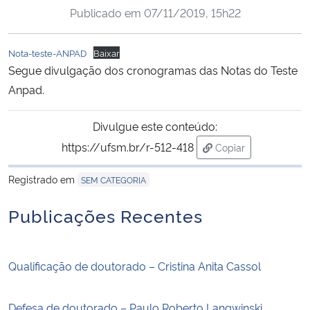
Publicado em
07/11/2019, 15h22
Ministério da Cidadania
Ministério da Saúde
Nota-teste-ANPAD
Baixar
Segue divulgação dos cronogramas das Notas do Teste
Ministério de Minas e Energia
Anpad.
Ministério da Ciência, Tecnologia, Inovações e Comunicações
Divulgue este conteúdo:
https://ufsm.br/r-512-418
Copiar
Ministério do Meio Ambiente
para área de trans
Registrado em
SEM CATEGORIA
Ministério do Turismo
Publicações Recentes
Ministério do Desenvolvimento Regional
Qualificação de doutorado – Cristina Anita Cassol
Controladoria-Geral da União
Ministério da Mulher, da Família e dos Direitos Humanos
Defesa de doutorado – Paulo Roberto Langwinski