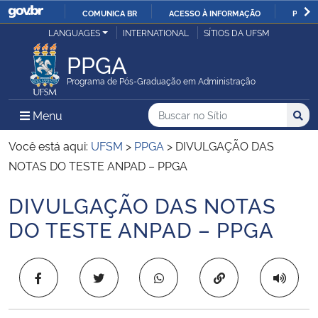
COMUNICA BR
ACESSO À INFORMAÇÃO
PARTI
Casa Civil
LANGUAGES
INTERNATIONAL
SÍTIOS DA UFSM
IR
PARA
PPGA
Ministério da Justiça e Segurança Pública
O
Programa de Pós-Graduação em Administração
CONTEÚDO
Ministério da Defesa
Buscar no no Sítio
Busca
Busca:
Menu Principal do Sítio
Menu
Busc
Ministério das Relações Exteriores
Você está aqui:
UFSM
>
PPGA
>
DIVULGAÇÃO DAS
NOTAS DO TESTE ANPAD – PPGA
Ministério da Economia
DIVULGAÇÃO DAS NOTAS
Início do conteúdo
Ministério da Infraestrutura
DO TESTE ANPAD – PPGA
Ministério da Agricultura, Pecuária e Abastecimento
Copiar para área 
Ministério da Educação