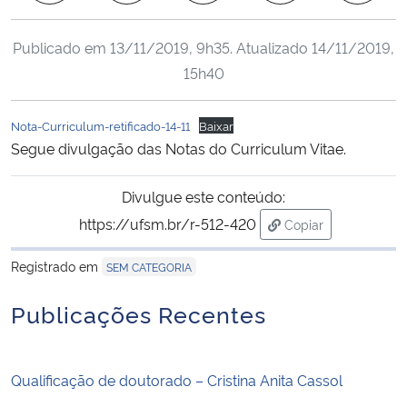
Ministério da Cidadania
Publicado em
13/11/2019, 9h35
. Atualizado
14/11/2019,
Ministério da Saúde
15h40
Ministério de Minas e Energia
Nota-Curriculum-retificado-14-11
Baixar
Segue divulgação das Notas do Curriculum Vitae.
Ministério da Ciência, Tecnologia, Inovações e Comunicações
Divulgue este conteúdo:
Ministério do Meio Ambiente
https://ufsm.br/r-512-420
Copiar
para área de trans
Ministério do Turismo
Registrado em
SEM CATEGORIA
Ministério do Desenvolvimento Regional
Publicações Recentes
Controladoria-Geral da União
Qualificação de doutorado – Cristina Anita Cassol
Ministério da Mulher, da Família e dos Direitos Humanos