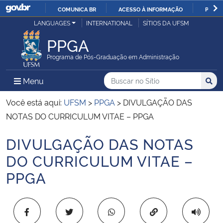
COMUNICA BR
ACESSO À INFORMAÇÃO
PARTI
Casa Civil
LANGUAGES
INTERNATIONAL
SÍTIOS DA UFSM
IR
PARA
PPGA
Ministério da Justiça e Segurança Pública
O
Programa de Pós-Graduação em Administração
CONTEÚDO
Ministério da Defesa
Buscar no no Sítio
Busca
Busca:
Menu Principal do Sítio
Menu
Busc
Ministério das Relações Exteriores
Você está aqui:
UFSM
>
PPGA
>
DIVULGAÇÃO DAS
NOTAS DO CURRICULUM VITAE – PPGA
Ministério da Economia
DIVULGAÇÃO DAS NOTAS
Início do conteúdo
Ministério da Infraestrutura
DO CURRICULUM VITAE –
PPGA
Ministério da Agricultura, Pecuária e Abastecimento
Ministério da Educação
Copiar para área 