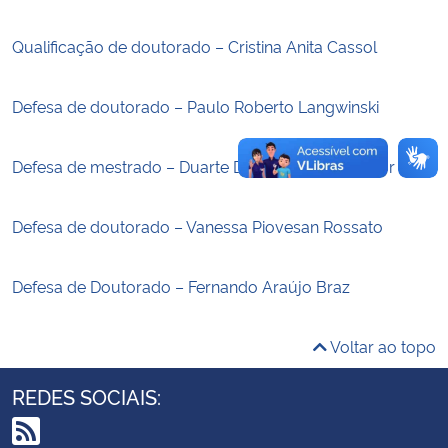
Qualificação de doutorado – Cristina Anita Cassol
Secretaria-Geral
Secretaria de Governo
Defesa de doutorado – Paulo Roberto Langwinski
Gabinete de Segurança Institucional
Defesa de mestrado – Duarte Dias Fernandes Junior
Advocacia-Geral da União
Defesa de doutorado – Vanessa Piovesan Rossato
Banco Central do Brasil
Defesa de Doutorado – Fernando Araújo Braz
Planalto
Voltar ao topo
REDES SOCIAIS: