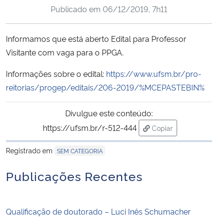
Publicado em
06/12/2019, 7h11
Ministério da Cidadania
Ministério da Saúde
Informamos que está aberto Edital para Professor
Visitante com vaga para o PPGA.
Ministério de Minas e Energia
Informações sobre o edital:
https://www.ufsm.br/pro-
Ministério da Ciência, Tecnologia, Inovações e Comunicações
reitorias/progep/editais/206-2019/%MCEPASTEBIN%
Ministério do Meio Ambiente
Divulgue este conteúdo:
https://ufsm.br/r-512-444
Copiar
Ministério do Turismo
para área de trans
Registrado em
SEM CATEGORIA
Ministério do Desenvolvimento Regional
Publicações Recentes
Controladoria-Geral da União
Qualificação de doutorado – Luci Inês Schumacher
Ministério da Mulher, da Família e dos Direitos Humanos