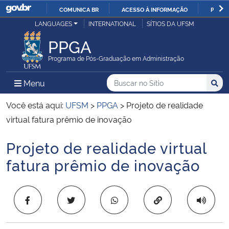
COMUNICA BR
ACESSO À INFORMAÇÃO
PARTI
Casa Civil
LANGUAGES
INTERNATIONAL
SÍTIOS DA UFSM
IR
PARA
PPGA
Ministério da Justiça e Segurança Pública
O
Programa de Pós-Graduação em Administração
CONTEÚDO
Ministério da Defesa
Buscar no no Sítio
Busca
Busca:
Menu Principal do Sítio
Menu
Busc
Ministério das Relações Exteriores
Você está aqui:
UFSM
>
PPGA
>
Projeto de realidade
virtual fatura prêmio de inovação
Ministério da Economia
Projeto de realidade virtual
Início do conteúdo
Ministério da Infraestrutura
fatura prêmio de inovação
Ministério da Agricultura, Pecuária e Abastecimento
Copiar para área 
Ministério da Educação