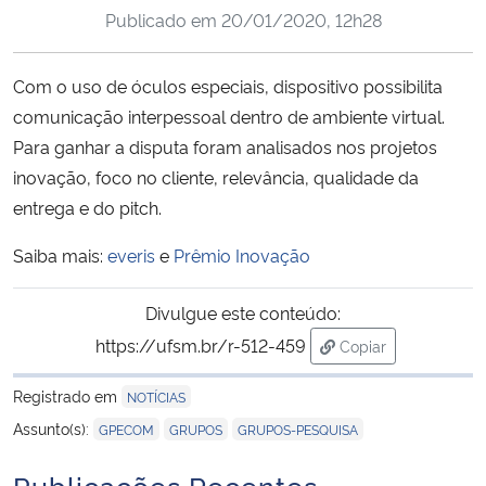
Publicado em
20/01/2020, 12h28
Ministério da Cidadania
Ministério da Saúde
Com o uso de óculos especiais, dispositivo possibilita
comunicação interpessoal dentro de ambiente virtual.
Ministério de Minas e Energia
Para ganhar a disputa foram analisados nos projetos
inovação, foco no cliente, relevância, qualidade da
Ministério da Ciência, Tecnologia, Inovações e Comunicações
entrega e do pitch.
Ministério do Meio Ambiente
Saiba mais:
everis
e
Prêmio Inovação
Ministério do Turismo
Divulgue este conteúdo:
https://ufsm.br/r-512-459
Copiar
Ministério do Desenvolvimento Regional
para área de trans
Registrado em
NOTÍCIAS
Controladoria-Geral da União
,
,
Assunto(s):
GPECOM
GRUPOS
GRUPOS-PESQUISA
Publicações Recentes
Ministério da Mulher, da Família e dos Direitos Humanos