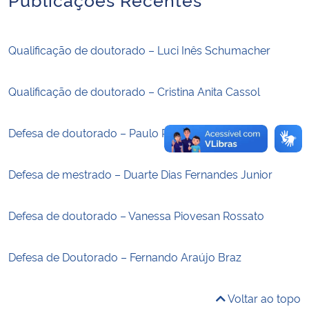
Secretaria-Geral
Qualificação de doutorado – Luci Inês Schumacher
Secretaria de Governo
Qualificação de doutorado – Cristina Anita Cassol
Gabinete de Segurança Institucional
Defesa de doutorado – Paulo Roberto Langwinski
Advocacia-Geral da União
Defesa de mestrado – Duarte Dias Fernandes Junior
Banco Central do Brasil
Defesa de doutorado – Vanessa Piovesan Rossato
Planalto
Defesa de Doutorado – Fernando Araújo Braz
Voltar ao topo