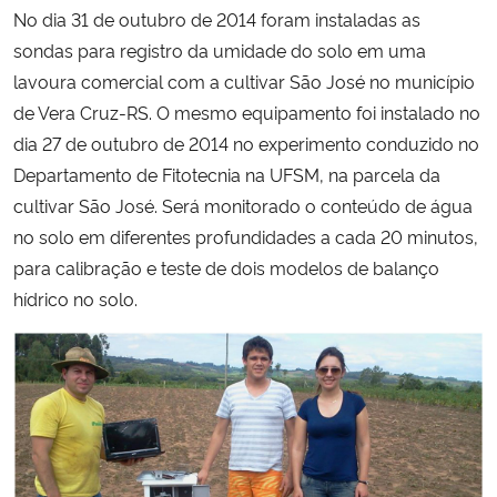
No dia 31 de outubro de 2014 foram instaladas as
Ministério da Cidadania
sondas para registro da umidade do solo em uma
Ministério da Saúde
lavoura comercial com a cultivar São José no município
de Vera Cruz-RS. O mesmo equipamento foi instalado no
Ministério de Minas e Energia
dia 27 de outubro de 2014 no experi
mento conduzido no
Departamento de Fitotecnia na UFSM, na parcela da
Ministério da Ciência, Tecnologia, Inovações e Comunicações
cultivar São José. Será monitorado o conteúdo de água
no solo em diferentes profundidades a cada 20 minutos,
Ministério do Meio Ambiente
para calibração e teste de dois modelos de balanço
hídrico no solo.
Ministério do Turismo
Ministério do Desenvolvimento Regional
Controladoria-Geral da União
Ministério da Mulher, da Família e dos Direitos Humanos