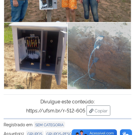
Secretaria-Geral
Secretaria de Governo
Gabinete de Segurança Institucional
Advocacia-Geral da União
Banco Central do Brasil
Planalto
Divulgue este conteúdo:
https://ufsm.br/r-512-605
Copiar
para área de trans
Registrado em
SEM CATEGORIA
,
,
Assunto(s):
GRUPOS
GRUPOS-PESQUISA
SIMANIHOT