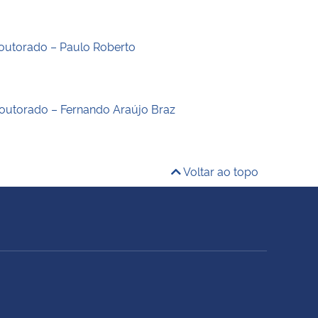
outorado – Paulo Roberto
outorado – Fernando Araújo Braz
Voltar ao topo