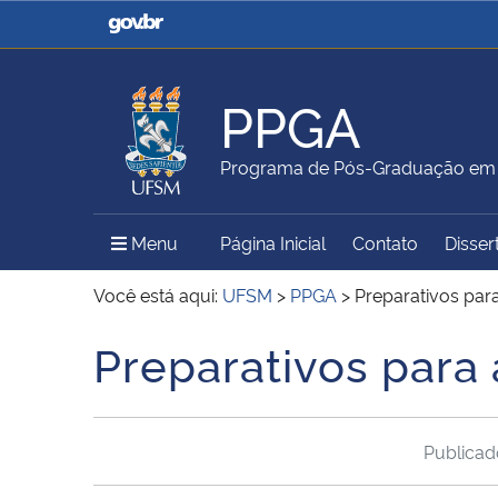
Casa Civil
Ministério da Justiça e
Segurança Pública
PPGA
Ministério da Agricultura,
Ministério da Educação
Programa de Pós-Graduação em 
Pecuária e Abastecimento
Menu Principal do Sítio
Menu
Página Inicial
Contato
Disser
Ministério do Meio Ambiente
Ministério do Turismo
Você está aqui:
UFSM
>
PPGA
>
Preparativos par
Preparativos para
Início do conteúdo
Secretaria de Governo
Gabinete de Segurança
Institucional
Publica