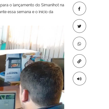
 para o lançamento do Simanihot na
nte essa semana e o início da
Copiar para áre