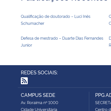
Qualificação de doutorado – Luci Inês
Q
Schumacher
C
Defesa de mestrado – Duarte Dias Fernandes
D
Junior
R
REDES SOCIAIS:
RSS
CAMPUS SEDE
PPG A
Av. Roraima nº 1000
SECRET
Cidade Universitária
Centro d