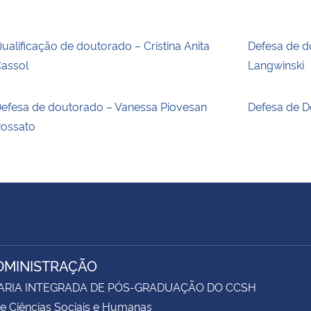
ualificação de doutorado – Cristina Anita
Defesa de d
assol
Langwinski
efesa de doutorado – Vanessa Piovesan
Defesa de D
ossato
DMINISTRAÇÃO
ARIA INTEGRADA DE PÓS-GRADUAÇÃO DO CCSH
e Ciências Sociais e Humanas