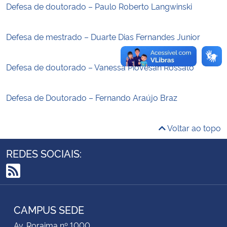
Defesa de doutorado – Paulo Roberto Langwinski
Secretaria-Geral
Defesa de mestrado – Duarte Dias Fernandes Junior
Secretaria de Governo
Defesa de doutorado – Vanessa Piovesan Rossato
Gabinete de Segurança Institucional
Defesa de Doutorado – Fernando Araújo Braz
Advocacia-Geral da União
Voltar ao topo
Banco Central do Brasil
REDES SOCIAIS:
Planalto
RSS
CAMPUS SEDE
Av. Roraima nº 1000