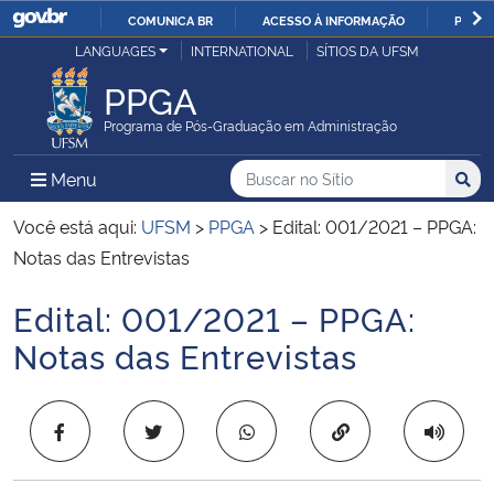
COMUNICA BR
ACESSO À INFORMAÇÃO
PARTI
Casa Civil
LANGUAGES
INTERNATIONAL
SÍTIOS DA UFSM
IR
PARA
PPGA
Ministério da Justiça e Segurança Pública
O
Programa de Pós-Graduação em Administração
CONTEÚDO
Ministério da Defesa
Buscar no no Sítio
Busca
Busca:
Menu Principal do Sítio
Menu
Busc
Ministério das Relações Exteriores
Você está aqui:
UFSM
>
PPGA
>
Edital: 001/2021 – PPGA:
Notas das Entrevistas
Ministério da Economia
Edital: 001/2021 – PPGA:
Início do conteúdo
Ministério da Infraestrutura
Notas das Entrevistas
Ministério da Agricultura, Pecuária e Abastecimento
Copiar para área 
Ministério da Educação