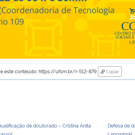
e este conteúdo:
https://ufsm.br/r-512-879
Copiar
para área de
ualificação de doutorado – Cristina Anita
Defesa de d
assol
Langwinski