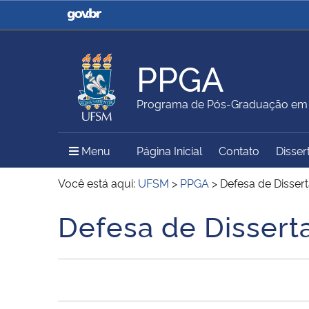
Casa Civil
Ministério da Justiça e
Segurança Pública
PPGA
Ministério da Agricultura,
Ministério da Educação
Programa de Pós-Graduação em 
Pecuária e Abastecimento
Menu Principal do Sítio
Menu
Página Inicial
Contato
Disser
Ministério do Meio Ambiente
Ministério do Turismo
Você está aqui:
UFSM
>
PPGA
>
Defesa de Dissert
Defesa de Disserta
Início do conteúdo
Secretaria de Governo
Gabinete de Segurança
Institucional