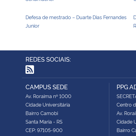
Defesa de mestrado – Duarte Dias Fernandes
D
Junior
R
REDES SOCIAIS:
RSS
CAMPUS SEDE
PPG A
Av. Roraima nº 1000
SECRET
Cidade Universitária
Centro d
Bairro Camobi
Av. Rora
Santa Maria - RS
Cidade U
CEP: 97105-900
Bairro 