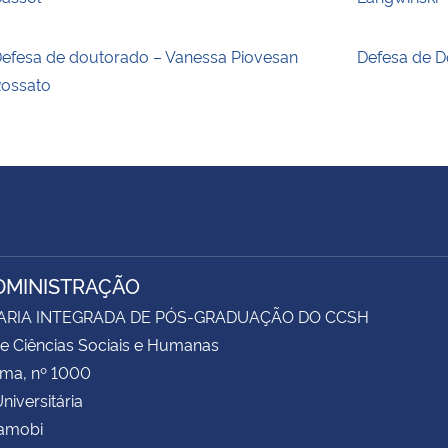
efesa de doutorado – Vanessa Piovesan
Defesa de D
ossato
DMINISTRAÇÃO
ARIA INTEGRADA DE PÓS-GRADUAÇÃO DO CCSH
e Ciências Sociais e Humanas
ima, nº 1000
niversitária
Camobi