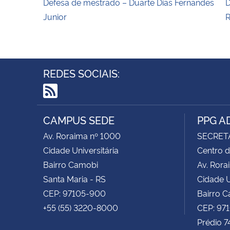
Defesa de mestrado – Duarte Dias Fernandes
D
Junior
R
REDES SOCIAIS:
RSS
CAMPUS SEDE
PPG A
Av. Roraima nº 1000
SECRET
Cidade Universitária
Centro d
Bairro Camobi
Av. Rora
Santa Maria - RS
Cidade U
CEP: 97105-900
Bairro 
+55 (55) 3220-8000
CEP: 97
Prédio 7