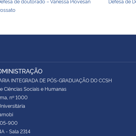
efesa de doutorado – Vanessa Piovesan
Defesa de D
ossato
DMINISTRAÇÃO
ARIA INTEGRADA DE PÓS-GRADUAÇÃO DO CCSH
e Ciências Sociais e Humanas
ima, nº 1000
niversitária
Camobi
105-900
4A - Sala 2314