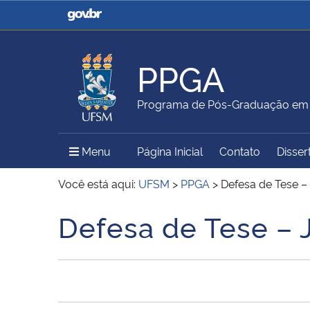
Casa Civil
Ministério da Justiça e
Segurança Pública
PPGA
Ministério da Agricultura,
Ministério da Educação
Programa de Pós-Graduação em 
Pecuária e Abastecimento
Menu Principal do Sítio
Menu
Página Inicial
Contato
Disser
Ministério do Meio Ambiente
Ministério do Turismo
Você está aqui:
UFSM
>
PPGA
>
Defesa de Tese –
Defesa de Tese – 
Início do conteúdo
Secretaria de Governo
Gabinete de Segurança
Institucional