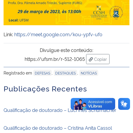
Secretaria-Geral
Secretaria de Governo
Link:
https://meet.google.com/kou-ypfv-ufo
Gabinete de Segurança Institucional
Divulgue este conteúdo:
https://ufsm.br/r-512-1065
Copiar
Advocacia-Geral da União
para área de tran
Registrado em
,
,
DEFESAS
DESTAQUES
NOTÍCIAS
Banco Central do Brasil
Publicações Recentes
Planalto
Qualificação de doutorado – Luci Inês Schumacher
Qualificação de doutorado – Cristina Anita Cassol