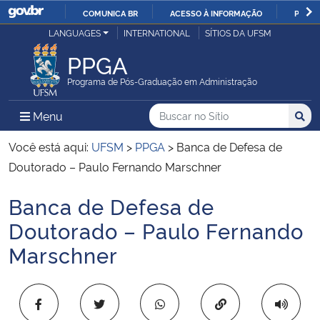
COMUNICA BR
ACESSO À INFORMAÇÃO
PARTI
Casa Civil
LANGUAGES
INTERNATIONAL
SÍTIOS DA UFSM
IR
PARA
PPGA
Ministério da Justiça e Segurança Pública
O
Programa de Pós-Graduação em Administração
CONTEÚDO
Ministério da Defesa
Buscar no no Sítio
Busca
Busca:
Menu Principal do Sítio
Menu
Busc
Ministério das Relações Exteriores
Você está aqui:
UFSM
>
PPGA
>
Banca de Defesa de
Doutorado – Paulo Fernando Marschner
Ministério da Economia
Banca de Defesa de
Início do conteúdo
Ministério da Infraestrutura
Doutorado – Paulo Fernando
Marschner
Ministério da Agricultura, Pecuária e Abastecimento
Ministério da Educação
Copiar para área 