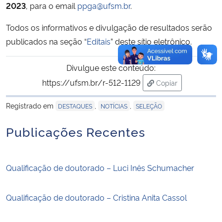
2023
, para o email
ppga@ufsm.br
.
Todos os informativos e divulgação de resultados serão
publicados na seção “
Editais
” deste sítio eletrônico.
Divulgue este conteúdo:
https://ufsm.br/r-512-1129
Copiar
para área de trans
Registrado em
,
,
DESTAQUES
NOTÍCIAS
SELEÇÃO
Publicações Recentes
Qualificação de doutorado – Luci Inês Schumacher
Qualificação de doutorado – Cristina Anita Cassol