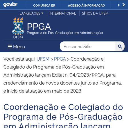
COMUNICA BR
ACESSO À INFORMAÇÃO
PARTI
Casa Civil
LANGUAGES
INTERNATIONAL
SÍTIOS DA UFSM
IR
PARA
PPGA
Ministério da Justiça e Segurança Pública
O
Programa de Pós-Graduação em Administração
CONTEÚDO
Ministério da Defesa
Buscar no no Sítio
Busca
Busca:
Menu Principal do Sítio
Menu
Busc
Ministério das Relações Exteriores
Você está aqui:
UFSM
>
PPGA
>
Coordenação e
Colegiado do Programa de Pós-Graduação em
Ministério da Economia
Administração lançam Edital n. 04/2023/PPGA, para
credenciamento de novos docentes junto ao Programa,
Ministério da Infraestrutura
e início de atuação em maio de 2023
Ministério da Agricultura, Pecuária e Abastecimento
Coordenação e Colegiado do
Início do conteúdo
Programa de Pós-Graduação
Ministério da Educação
em Administração lançam