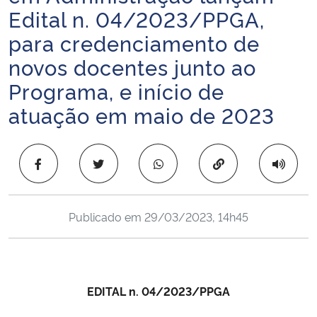
Edital n. 04/2023/PPGA,
Ministério da Cidadania
para credenciamento de
Ministério da Saúde
novos docentes junto ao
Programa, e início de
Ministério de Minas e Energia
atuação em maio de 2023
Ministério da Ciência, Tecnologia, Inovações e Comunicações
Copiar para área 
Ministério do Meio Ambiente
Ministério do Turismo
Publicado em
29/03/2023, 14h45
Ministério do Desenvolvimento Regional
Controladoria-Geral da União
EDITAL n. 04/2023/PPGA
Ministério da Mulher, da Família e dos Direitos Humanos