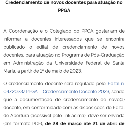
Credenciamento de novos docentes para atuação no
PPGA
Secretaria-Geral
Secretaria de Governo
A Coordenação e o Colegiado do PPGA gostariam de
informar a docentes interessados que se encontra
Gabinete de Segurança Institucional
publicado o edital de credenciamento de novos
docentes, para atuação no Programa de Pós-Graduação
Advocacia-Geral da União
em Administração da Universidade Federal de Santa
Maria, a partir de 1º de maio de 2023.
Banco Central do Brasil
O credenciamento docente será regulado pelo
Edital n.
Planalto
04/2023/PPGA – Credenciamento Docente 2023
, sendo
que a documentação de credenciamento de novo(a)
docente, em conformidade com as disposições do Edital
de Abertura (acessível pelo link acima), deve ser enviada
(em formato PDF),
de 28 de março até 21 de abril de