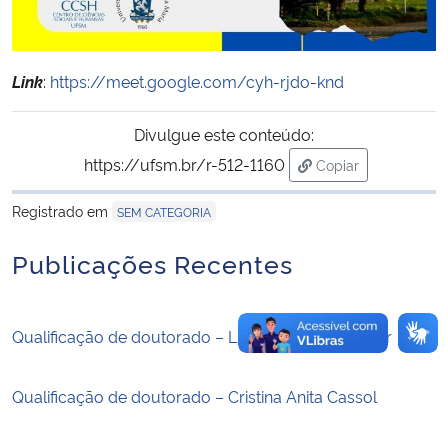
Secretaria-Geral
Link
:
https://meet.google.com/cyh-rjdo-knd
Secretaria de Governo
Divulgue este conteúdo:
Gabinete de Segurança Institucional
https://ufsm.br/r-512-1160
Copiar
para área de trans
Advocacia-Geral da União
Registrado em
SEM CATEGORIA
Publicações Recentes
Banco Central do Brasil
Planalto
Qualificação de doutorado – Luci Inês Schumacher
Qualificação de doutorado – Cristina Anita Cassol