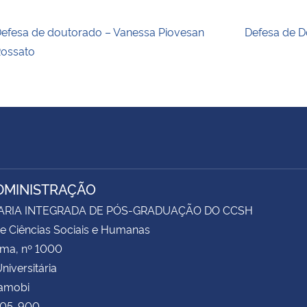
efesa de doutorado – Vanessa Piovesan
Defesa de D
ossato
DMINISTRAÇÃO
ARIA INTEGRADA DE PÓS-GRADUAÇÃO DO CCSH
e Ciências Sociais e Humanas
ima, nº 1000
niversitária
Camobi
105-900