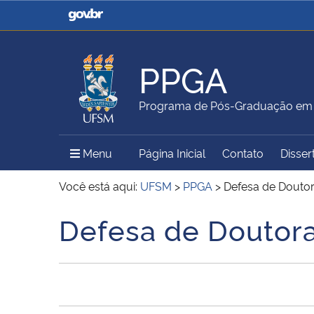
Casa Civil
Ministério da Justiça e
Segurança Pública
PPGA
Ministério da Agricultura,
Ministério da Educação
Programa de Pós-Graduação em 
Pecuária e Abastecimento
Menu Principal do Sítio
Menu
Página Inicial
Contato
Disser
Ministério do Meio Ambiente
Ministério do Turismo
Você está aqui:
UFSM
>
PPGA
>
Defesa de Douto
Defesa de Doutor
Início do conteúdo
Secretaria de Governo
Gabinete de Segurança
Institucional