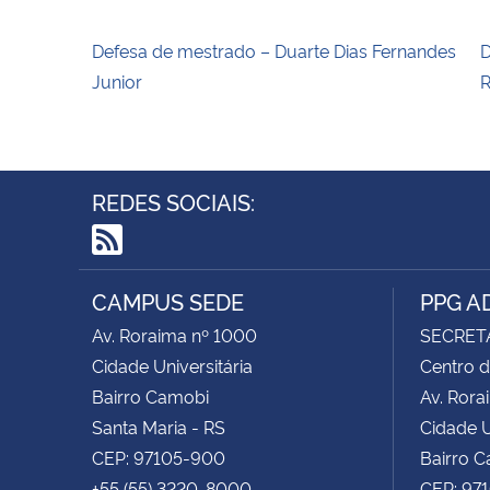
Defesa de mestrado – Duarte Dias Fernandes
D
Junior
R
REDES SOCIAIS:
RSS
CAMPUS SEDE
PPG A
Av. Roraima nº 1000
SECRET
Cidade Universitária
Centro d
Bairro Camobi
Av. Rora
Santa Maria - RS
Cidade U
CEP: 97105-900
Bairro 
+55 (55) 3220-8000
CEP: 97