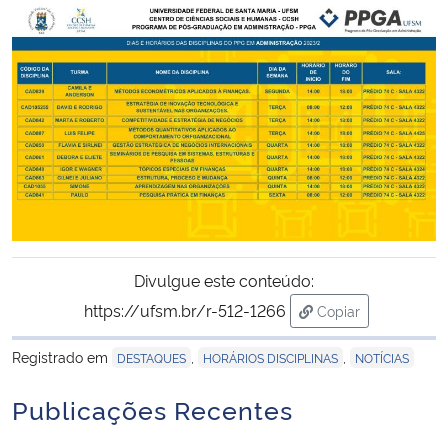
Ministério da Cidadania
Ministério da Saúde
Ministério de Minas e Energia
Ministério da Ciência, Tecnologia, Inovações e Comunicações
Ministério do Meio Ambiente
Divulgue este conteúdo:
Ministério do Turismo
https://ufsm.br/r-512-1266
Copiar
para área de tran
Ministério do Desenvolvimento Regional
Registrado em
,
,
DESTAQUES
HORÁRIOS DISCIPLINAS
NOTÍCIAS
Controladoria-Geral da União
Publicações Recentes
Ministério da Mulher, da Família e dos Direitos Humanos