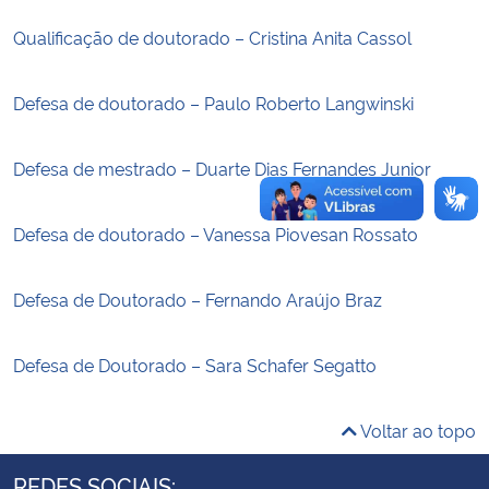
Qualificação de doutorado – Cristina Anita Cassol
Secretaria-Geral
Defesa de doutorado – Paulo Roberto Langwinski
Secretaria de Governo
Gabinete de Segurança Institucional
Defesa de mestrado – Duarte Dias Fernandes Junior
Advocacia-Geral da União
Defesa de doutorado – Vanessa Piovesan Rossato
Banco Central do Brasil
Defesa de Doutorado – Fernando Araújo Braz
Planalto
Defesa de Doutorado – Sara Schafer Segatto
Voltar ao topo
REDES SOCIAIS: