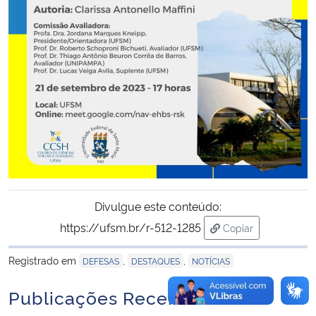
Secretaria-Geral
Secretaria de Governo
Gabinete de Segurança Institucional
Advocacia-Geral da União
Banco Central do Brasil
Divulgue este conteúdo:
Planalto
https://ufsm.br/r-512-1285
Copiar
para área de trans
Registrado em
,
,
DEFESAS
DESTAQUES
NOTÍCIAS
Publicações Recentes