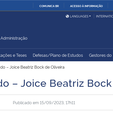
COMUNICA BR
ACESSO À INFORMAÇÃO
Ministério da Defesa
Ministério das Relações
Mini
IR
LANGUAGES
INTERNATI
Exteriores
PARA
O
Ministério da Cidadania
Ministério da Saúde
Mini
CONTEÚDO
Administração
tações e Teses
Defesas/Plano de Estudos
Gestores do s
Ministério do
Controladoria-Geral da
Mini
Desenvolvimento Regional
União
Famí
o – Joice Beatriz Bock de Oliveira
Hum
 – Joice Beatriz Bock 
Advocacia-Geral da União
Banco Central do Brasil
Plan
Publicado em
15/09/2023, 17h11