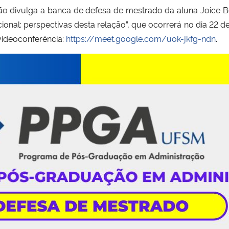
divulga a banca de defesa de mestrado da aluna Joice Bea
ional: perspectivas desta relação”, que ocorrerá no dia 22 d
videoconferência:
https://meet.google.com/uok-jkfg-ndn
.