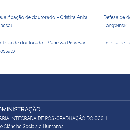
ualificação de doutorado – Cristina Anita
Defesa de d
assol
Langwinski
efesa de doutorado – Vanessa Piovesan
Defesa de D
ossato
DMINISTRAÇÃO
ARIA INTEGRADA DE PÓS-GRADUAÇÃO DO CCSH
e Ciências Sociais e Humanas