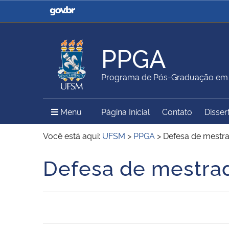
Casa Civil
Ministério da Justiça e
Segurança Pública
PPGA
Ministério da Agricultura,
Ministério da Educação
Programa de Pós-Graduação em 
Pecuária e Abastecimento
Menu Principal do Sítio
Menu
Página Inicial
Contato
Disser
Ministério do Meio Ambiente
Ministério do Turismo
Você está aqui:
UFSM
>
PPGA
>
Defesa de mestrad
Defesa de mestrado
Início do conteúdo
Secretaria de Governo
Gabinete de Segurança
Institucional