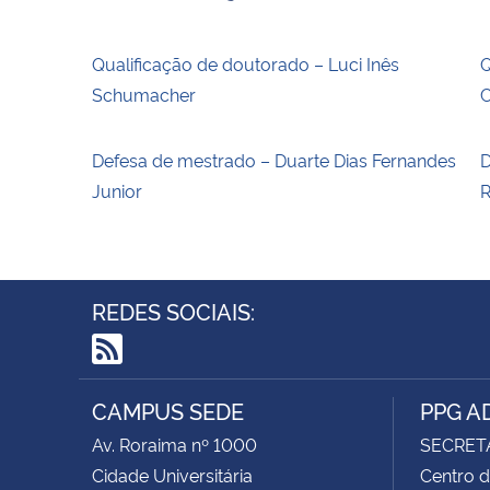
Qualificação de doutorado – Luci Inês
Q
Schumacher
C
Defesa de mestrado – Duarte Dias Fernandes
D
Junior
R
REDES SOCIAIS:
RSS
CAMPUS SEDE
PPG A
Av. Roraima nº 1000
SECRET
Cidade Universitária
Centro d