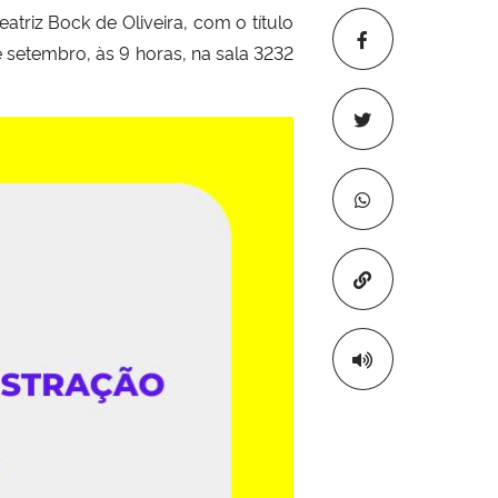
triz Bock de Oliveira
, com o título
e setembro, às 9 horas, na sala 3232
Copiar para áre