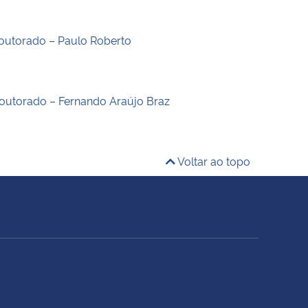
outorado – Paulo Roberto
outorado – Fernando Araújo Braz
Voltar ao topo