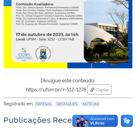
Secretaria-Geral
Secretaria de Governo
Gabinete de Segurança Institucional
Advocacia-Geral da União
Banco Central do Brasil
Divulgue este conteúdo:
https://ufsm.br/r-512-1278
Copiar
Planalto
para área de trans
Registrado em
,
,
DEFESAS
DESTAQUES
NOTÍCIAS
Publicações Recentes