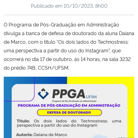
Publicado em
10/10/2023, 8h00
Ministério da Cidadania
Ministério da Saúde
O Programa de Pós-Graduação em Administração
divulga a banca de defesa de doutorado da aluna
Daiana
Ministério de Minas e Energia
de Marco, com o título “Os dois lados do Technostress:
uma perspectiva a partir do uso do Instagram”, que
Ministério da Ciência, Tecnologia, Inovações e Comunicações
ocorrerá no dia 17 de outubro, às 14 horas, na sala 3232
do prédio 74B, CCSH/UFSM.
Ministério do Meio Ambiente
Ministério do Turismo
Ministério do Desenvolvimento Regional
Controladoria-Geral da União
Ministério da Mulher, da Família e dos Direitos Humanos