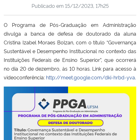
Publicado em
15/12/2023, 17h25
Ministério da Cidadania
Ministério da Saúde
O
Programa de Pós-Graduação em Administração
divulga a banca de defesa de doutorado da aluna
Ministério de Minas e Energia
Cristina Izabel Moraes Bolzan
, com o título “Governança
Sustentável e Desempenho Institucional no contexto das
Ministério da Ciência, Tecnologia, Inovações e Comunicações
Instituições Federais de Ensino Superior”, que ocorrerá
no dia 20 de dezembro, às 10 horas. Link para acesso à
Ministério do Meio Ambiente
videoconferência:
http://meet.google.com/dki-hrbd-yva
.
Ministério do Turismo
Ministério do Desenvolvimento Regional
Controladoria-Geral da União
Ministério da Mulher, da Família e dos Direitos Humanos