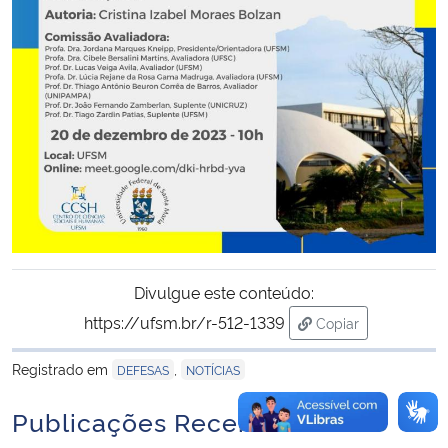
Secretaria-Geral
Secretaria de Governo
Gabinete de Segurança Institucional
Advocacia-Geral da União
Banco Central do Brasil
Divulgue este conteúdo:
Planalto
https://ufsm.br/r-512-1339
Copiar
para área de trans
Registrado em
,
DEFESAS
NOTÍCIAS
Publicações Recentes