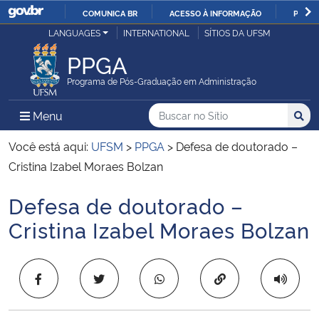
COMUNICA BR
ACESSO À INFORMAÇÃO
PARTI
Casa Civil
LANGUAGES
INTERNATIONAL
SÍTIOS DA UFSM
IR
PARA
PPGA
Ministério da Justiça e Segurança Pública
O
Programa de Pós-Graduação em Administração
CONTEÚDO
Ministério da Defesa
Buscar no no Sítio
Busca
Busca:
Menu Principal do Sítio
Menu
Busc
Ministério das Relações Exteriores
Você está aqui:
UFSM
>
PPGA
>
Defesa de doutorado –
Cristina Izabel Moraes Bolzan
Ministério da Economia
Defesa de doutorado –
Início do conteúdo
Ministério da Infraestrutura
Cristina Izabel Moraes Bolzan
Ministério da Agricultura, Pecuária e Abastecimento
Copiar para área 
Ministério da Educação