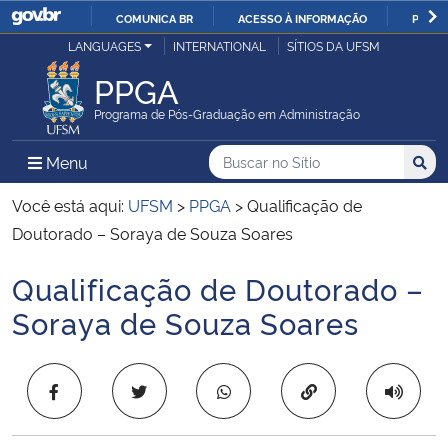
COMUNICA BR
ACESSO À INFORMAÇÃO
PARTI
Casa Civil
LANGUAGES
INTERNATIONAL
SÍTIOS DA UFSM
IR
PARA
PPGA
Ministério da Justiça e Segurança Pública
O
Programa de Pós-Graduação em Administração
CONTEÚDO
Ministério da Defesa
Buscar no no Sítio
Busca
Busca:
Menu Principal do Sítio
Menu
Busc
Ministério das Relações Exteriores
Você está aqui:
UFSM
>
PPGA
>
Qualificação de
Doutorado – Soraya de Souza Soares
Ministério da Economia
Qualificação de Doutorado –
Início do conteúdo
Ministério da Infraestrutura
Soraya de Souza Soares
Ministério da Agricultura, Pecuária e Abastecimento
Copiar para área 
Ministério da Educação