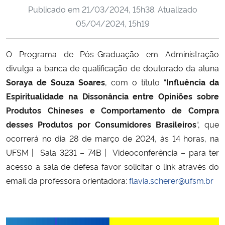
Publicado em
21/03/2024, 15h38
. Atualizado
Ministério da Cidadania
05/04/2024, 15h19
Ministério da Saúde
O Programa de Pós-Graduação em Administração
Ministério de Minas e Energia
divulga a banca de qualificação de doutorado da aluna
Soraya de Souza Soares
, com o título “
Influência da
Ministério da Ciência, Tecnologia, Inovações e Comunicações
Espiritualidade na Dissonância entre Opiniões sobre
Produtos Chineses e Comportamento de Compra
Ministério do Meio Ambiente
desses Produtos por Consumidores Brasileiros
“, que
ocorrerá no dia 28 de março de 2024, às 14 horas, na
Ministério do Turismo
UFSM | Sala 3231 – 74B | Videoconferência – para ter
acesso a sala de defesa favor solicitar o link através do
Ministério do Desenvolvimento Regional
email da professora orientadora:
flavia.scherer@ufsm.br
Controladoria-Geral da União
Ministério da Mulher, da Família e dos Direitos Humanos