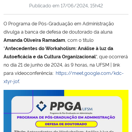
Publicado em
17/06/2024, 15h42
Ministério da Cidadania
Ministério da Saúde
O Programa de Pós-Graduação em Administração
divulga a banca de defesa de doutorado da aluna
Ministério de Minas e Energia
Amanda Oliveira Ramadam
, com o título
“
Antecedentes do Workaholism: Análise à luz da
Ministério da Ciência, Tecnologia, Inovações e Comunicações
Autoeficácia e da Cultura Organizacional
“, que ocorrerá
no dia 21 de junho de 2024, às 9 horas, na UFSM | link
Ministério do Meio Ambiente
para videoconferência:
https://meet.google.com/kdc-
xtyr-jof
.
Ministério do Turismo
Ministério do Desenvolvimento Regional
Controladoria-Geral da União
Ministério da Mulher, da Família e dos Direitos Humanos