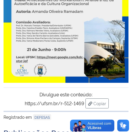
Secretaria-Geral
Secretaria de Governo
Gabinete de Segurança Institucional
Advocacia-Geral da União
Banco Central do Brasil
Planalto
Divulgue este conteúdo:
https://ufsm.br/r-512-1469
Copiar
para área de tran
Registrado em
DEFESAS