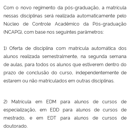
Com o novo regimento da pós-graduação, a matrícula
Secretaria-Geral
nessas disciplinas será realizada automaticamente pelo
Núcleo de Controle Acadêmico da Pós-graduação
Secretaria de Governo
(NCAPG), com base nos seguintes parâmetros:
Gabinete de Segurança Institucional
1) Oferta de disciplina com matrícula automática dos
alunos realizada semestralmente, na segunda semana
Advocacia-Geral da União
de aulas, para todos os alunos que estiverem dentro do
prazo de conclusão do curso, independentemente de
Banco Central do Brasil
estarem ou não matriculados em outras disciplinas.
Planalto
2) Matrícula em EDM para alunos de cursos de
especialização, em EDD para alunos de cursos de
mestrado, e em EDT para alunos de cursos de
doutorado.