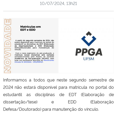
10/07/2024, 13h21
Ministério da Cidadania
Ministério da Saúde
Ministério de Minas e Energia
Ministério da Ciência, Tecnologia, Inovações e Comunicações
Ministério do Meio Ambiente
Ministério do Turismo
Informamos a todos que neste segundo semestre de
2024 não estará disponível para matrícula no portal do
Ministério do Desenvolvimento Regional
estudantil as disciplinas de EDT (Elaboração de
dissertação/tese) e EDD (
Elaboração
Controladoria-Geral da União
Defesa/Doutorado) para manutenção do vínculo.
Ministério da Mulher, da Família e dos Direitos Humanos