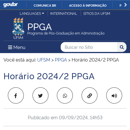
COMUNICA BR
ACESSO À INFORMAÇÃO
PARTI
Casa Civil
LANGUAGES
INTERNATIONAL
SÍTIOS DA UFSM
IR
PARA
PPGA
Ministério da Justiça e Segurança Pública
O
Programa de Pós-Graduação em Administração
CONTEÚDO
Ministério da Defesa
Buscar no no Sítio
Busca
Busca:
Menu Principal do Sítio
Menu
Busc
Ministério das Relações Exteriores
Você está aqui:
UFSM
>
PPGA
>
Horário 2024/2 PPGA
Horário 2024/2 PPGA
Ministério da Economia
Início do conteúdo
Ministério da Infraestrutura
Copiar para área 
Ministério da Agricultura, Pecuária e Abastecimento
Publicado em
09/09/2024, 14h53
Ministério da Educação