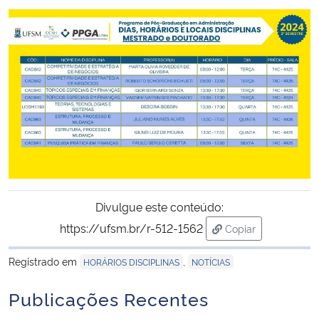
Ministério da Cidadania
Ministério da Saúde
Ministério de Minas e Energia
Ministério da Ciência, Tecnologia, Inovações e Comunicações
Ministério do Meio Ambiente
Ministério do Turismo
Divulgue este conteúdo:
https://ufsm.br/r-512-1562
Copiar
Ministério do Desenvolvimento Regional
para área de trans
Registrado em
,
HORÁRIOS DISCIPLINAS
NOTÍCIAS
Controladoria-Geral da União
Publicações Recentes
Ministério da Mulher, da Família e dos Direitos Humanos