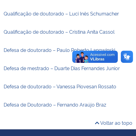
Qualificação de doutorado – Luci Inês Schumacher
Secretaria-Geral
Secretaria de Governo
Qualificação de doutorado – Cristina Anita Cassol
Gabinete de Segurança Institucional
Defesa de doutorado – Paulo Roberto Langwinski
Advocacia-Geral da União
Defesa de mestrado – Duarte Dias Fernandes Junior
Banco Central do Brasil
Defesa de doutorado – Vanessa Piovesan Rossato
Planalto
Defesa de Doutorado – Fernando Araújo Braz
Voltar ao topo