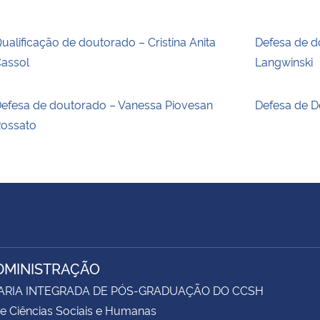
ualificação de doutorado – Cristina Anita
Defesa de d
assol
Langwinski
efesa de doutorado – Vanessa Piovesan
Defesa de D
ossato
DMINISTRAÇÃO
ARIA INTEGRADA DE PÓS-GRADUAÇÃO DO CCSH
e Ciências Sociais e Humanas