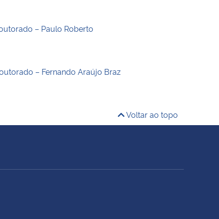
outorado – Paulo Roberto
outorado – Fernando Araújo Braz
Voltar ao topo