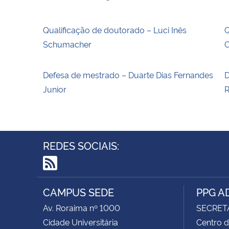
Qualificação de doutorado – Luci Inês
Q
Schumacher
C
Defesa de mestrado – Duarte Dias Fernandes
D
Junior
R
REDES SOCIAIS:
RSS
CAMPUS SEDE
PPG A
Av. Roraima nº 1000
SECRET
Cidade Universitária
Centro d