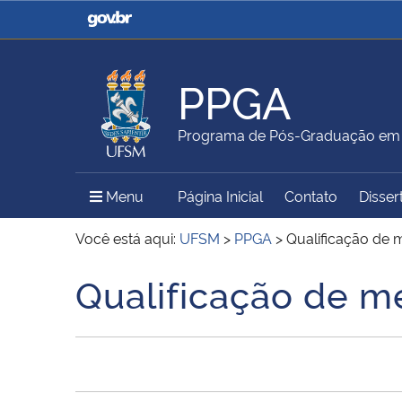
Casa Civil
Ministério da Justiça e
Segurança Pública
PPGA
Ministério da Agricultura,
Ministério da Educação
Programa de Pós-Graduação em 
Pecuária e Abastecimento
Menu Principal do Sítio
Menu
Página Inicial
Contato
Disser
Ministério do Meio Ambiente
Ministério do Turismo
Você está aqui:
UFSM
>
PPGA
>
Qualificação de 
Qualificação de m
Início do conteúdo
Secretaria de Governo
Gabinete de Segurança
Institucional