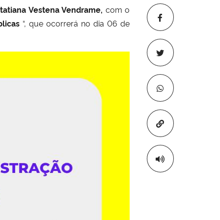
Itatiana Vestena Vendrame
,
com o
licas
“, que ocorrerá no dia 06 de
Copiar para áre