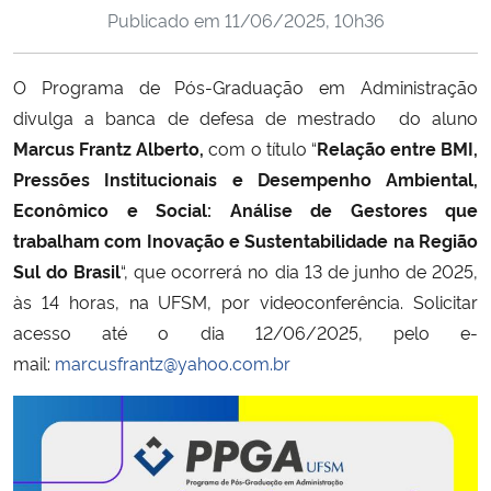
Publicado em
11/06/2025, 10h36
Ministério da Cidadania
Ministério da Saúde
O Programa de Pós-Graduação em Administração
divulga a banca de defesa de mestrado do aluno
Ministério de Minas e Energia
Marcus Frantz Alberto
,
com o título “
Relação entre BMI,
Pressões Institucionais e Desempenho Ambiental,
Ministério da Ciência, Tecnologia, Inovações e Comunicações
Econômico e Social: Análise de Gestores que
trabalham com Inovação e Sustentabilidade na Região
Ministério do Meio Ambiente
Sul do Brasil
“, que ocorrerá no dia 13 de junho de 2025,
às 14 horas, na UFSM, por videoconferência. Solicitar
Ministério do Turismo
acesso até o dia 12/06/2025, pelo e-
mail:
marcusfrantz@yahoo.com.br
Ministério do Desenvolvimento Regional
Controladoria-Geral da União
Ministério da Mulher, da Família e dos Direitos Humanos