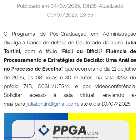
Publicado em
04/07/2025, 10h38
. Atualizado
Ministério da Cidadania
09/07/2025, 13h55
Ministério da Saúde
O Programa de Pós-Graduação em Administração
Ministério de Minas e Energia
divulga a banca de defesa de Doutorado da aluna
Julia
Tontini
,
com o título “
Fácil ou Difícil? Fluência de
Ministério da Ciência, Tecnologia, Inovações e Comunicações
Processamento e Estratégias de Decisão: Uma Análise
no Processo de Escolha
“, que ocorrerá no dia 11 de julho
Ministério do Meio Ambiente
de 2025, às 08 horas e 30 minutos, na sala 3232 do
prédio 74B, CCSH/UFSM, e por videoconferência.
Ministério do Turismo
Solicitar acesso à sala virtual, enviando
e-
mail
para
juliatontini@gmail.com
, até o dia 10/07/2025.
Ministério do Desenvolvimento Regional
Controladoria-Geral da União
Ministério da Mulher, da Família e dos Direitos Humanos