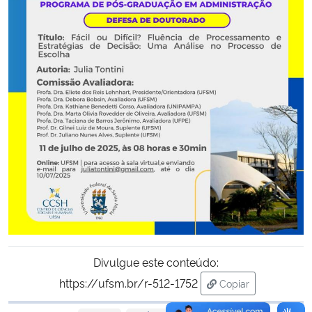
Secretaria-Geral
Secretaria de Governo
Gabinete de Segurança Institucional
Advocacia-Geral da União
Banco Central do Brasil
Planalto
Divulgue este conteúdo:
https://ufsm.br/r-512-1752
Copiar
para área de trans