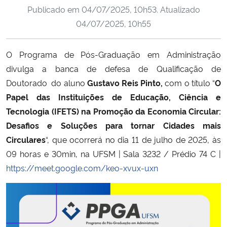
Publicado em
04/07/2025, 10h53
. Atualizado
Ministério da Cidadania
04/07/2025, 10h55
Ministério da Saúde
O Programa de Pós-Graduação em Administração
Ministério de Minas e Energia
divulga a banca de defesa de Qualificação de
Doutorado do aluno
Gustavo Reis Pinto
,
com o título “
O
Ministério da Ciência, Tecnologia, Inovações e Comunicações
Papel das Instituições de Educação, Ciência e
Tecnologia (IFETS) na Promoção da Economia Circular:
Ministério do Meio Ambiente
Desafios e Soluções para tornar Cidades mais
Circulares
“, que ocorrerá no dia 11 de julho de 2025, às
Ministério do Turismo
09 horas e 30min, na UFSM | Sala 3232 / Prédio 74 C |
https://meet.google.com/keo-xvux-uxn
Ministério do Desenvolvimento Regional
Controladoria-Geral da União
Ministério da Mulher, da Família e dos Direitos Humanos