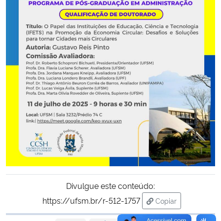
Secretaria-Geral
Secretaria de Governo
Gabinete de Segurança Institucional
Advocacia-Geral da União
Banco Central do Brasil
Planalto
Divulgue este conteúdo:
https://ufsm.br/r-512-1757
Copiar
para área de trans