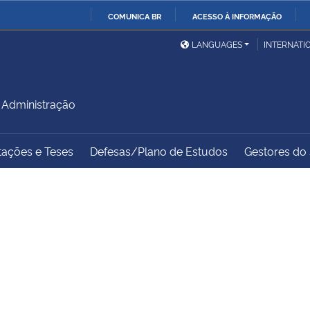
COMUNICA BR
ACESSO À INFORMAÇÃO
Ministério da Defesa
Ministério das Relações
Mini
IR
LANGUAGES
INTERNATI
Exteriores
PARA
O
Ministério da Cidadania
Ministério da Saúde
Mini
CONTEÚDO
Administração
tações e Teses
Defesas/Plano de Estudos
Gestores do s
Ministério do
Controladoria-Geral da
Mini
Desenvolvimento Regional
União
Famí
Hum
Advocacia-Geral da União
Banco Central do Brasil
Plan