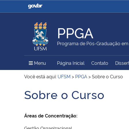
Casa Civil
Ministério da Justiça e
Segurança Pública
PPGA
Ministério da Agricultura,
Ministério da Educação
Programa de Pós-Graduação em 
Pecuária e Abastecimento
Menu Principal do Sítio
Menu
Página Inicial
Contato
Disser
Ministério do Meio Ambiente
Ministério do Turismo
Você está aqui:
UFSM
>
PPGA
>
Sobre o Curso
Sobre o Curso
Início do conteúdo
Secretaria de Governo
Gabinete de Segurança
Institucional
Áreas de Concentração:
Gestão Organizacional