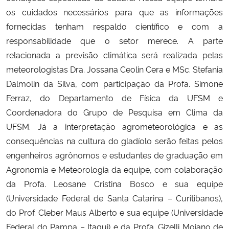
os cuidados necessários para que as informações
Secretaria-Geral
fornecidas tenham respaldo científico e com a
responsabilidade que o setor merece. A parte
Secretaria de Governo
relacionada a previsão climática será realizada pelas
meteorologistas Dra. Jossana Ceolin Cera e MSc. Stefania
Gabinete de Segurança Institucional
Dalmolin da Silva, com participação da Profa. Simone
Ferraz, do Departamento de Física da UFSM e
Advocacia-Geral da União
Coordenadora do Grupo de Pesquisa em Clima da
UFSM. Já a interpretação agrometeorológica e as
Banco Central do Brasil
consequências na cultura do gladíolo serão feitas pelos
engenheiros agrônomos e estudantes de graduação em
Planalto
Agronomia e Meteorologia da equipe, com colaboração
da Profa. Leosane Cristina Bosco e sua equipe
(Universidade Federal de Santa Catarina – Curitibanos),
do Prof. Cleber Maus Alberto e sua equipe (Universidade
Federal do Pampa – Itaqui) e da Profa. Gizelli Moiano de