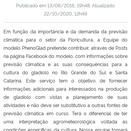
Publicado em
13/06/2016, 19h48
. Atualizado
Ministério da Cidadania
22/10/2020, 12h49
Ministério da Saúde
Em função da importância e da demanda da previsão
Ministério de Minas e Energia
climática para o setor da Floricultura, a Equipe do
modelo PhenoGlad pretende contribuir, através de Posts
Ministério da Ciência, Tecnologia, Inovações e Comunicações
na página Facebook do modelo, com informações sobre
previsão climática e as suas consequências para a
Ministério do Meio Ambiente
cultura do gladíolo no Rio Grande do Sul e Santa
Catarina. Este serviço tem o objetivo de fornecer
Ministério do Turismo
informações adicionais para interessados na produção
de gladíolo com vistas a planejamento de suas
Ministério do Desenvolvimento Regional
atividades e não deve ser substitutivo a outras fontes de
previsão climática em curso. Terá o diferencial de ter
Controladoria-Geral da União
uma interpretação agrometeorológica voltada às
condições específicas da cultura. Nossa equipe tomará
Ministério da Mulher, da Família e dos Direitos Humanos