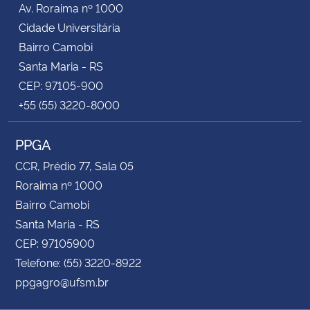
Av. Roraima nº 1000
Cidade Universitária
Secretaria-Geral
Bairro Camobi
Santa Maria - RS
Secretaria de Governo
CEP: 97105-900
+55 (55) 3220-8000
Gabinete de Segurança Institucional
PPGA
Advocacia-Geral da União
CCR, Prédio 77, Sala 05
Banco Central do Brasil
Roraima nº 1000
Bairro Camobi
Planalto
Santa Maria - RS
CEP: 97105900
Telefone: (55) 3220-8922
ppgagro@ufsm.br