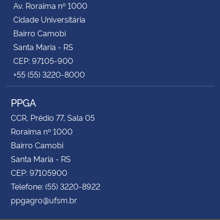
Av. Roraima nº 1000
Cidade Universitária
Secretaria-Geral
Bairro Camobi
Santa Maria - RS
Secretaria de Governo
CEP: 97105-900
+55 (55) 3220-8000
Gabinete de Segurança Institucional
PPGA
Advocacia-Geral da União
CCR, Prédio 77, Sala 05
Banco Central do Brasil
Roraima nº 1000
Bairro Camobi
Planalto
Santa Maria - RS
CEP: 97105900
Telefone: (55) 3220-8922
ppgagro@ufsm.br