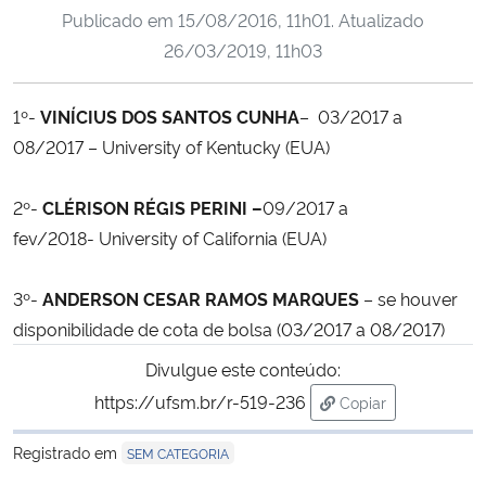
Publicado em
15/08/2016, 11h01
. Atualizado
Ministério da Cidadania
26/03/2019, 11h03
Ministério da Saúde
1º-
VINÍCIUS DOS SANTOS CUNHA
– 03/2017 a
Ministério de Minas e Energia
08/2017 – University of Kentucky (EUA)
Ministério da Ciência, Tecnologia, Inovações e Comunicações
2º-
CLÉRISON RÉGIS PERINI –
09/2017 a
fev/2018- University of California (EUA)
Ministério do Meio Ambiente
3º-
ANDERSON CESAR RAMOS MARQUES
– se houver
Ministério do Turismo
disponibilidade de cota de bolsa (03/2017 a 08/2017)
Ministério do Desenvolvimento Regional
Divulgue este conteúdo:
https://ufsm.br/r-519-236
Copiar
Controladoria-Geral da União
para área de trans
Registrado em
SEM CATEGORIA
Ministério da Mulher, da Família e dos Direitos Humanos