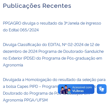
Publicações Recentes
Secretaria-Geral
PPGAGRO divulga o resultado da 3ªJanela de ingresso
Secretaria de Governo
do Edital 065/2024
Gabinete de Segurança Institucional
Divulga Classificação do EDITAL Nº 02-2024 de 12 de
Advocacia-Geral da União
dezembro de 2024 Programa de Doutorado-Sanduiche
no Exterior (PDSE) do Programa de Pós-graduação em
Banco Central do Brasil
Agronomia
Planalto
Divulgada a Homologação do resultado da seleção para
a bolsa Capes PIPD – Programa Institucional de Pós-
Doutorado do Programa de Pós-Graduação em
Agronomia PPGA/UFSM