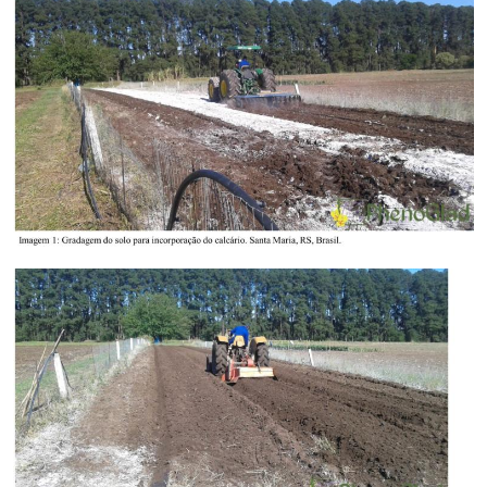
Secretaria-Geral
Secretaria de Governo
Gabinete de Segurança Institucional
Advocacia-Geral da União
Banco Central do Brasil
Planalto