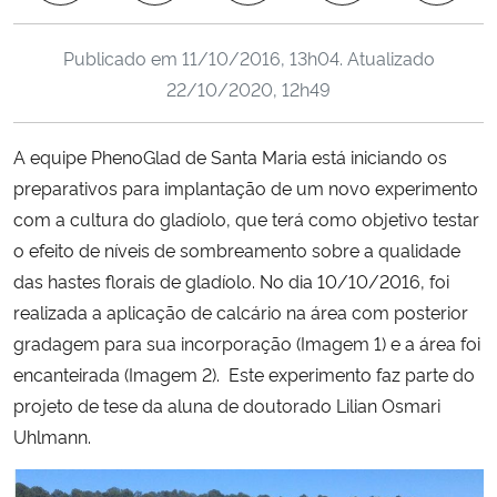
Ministério da Cidadania
Publicado em
11/10/2016, 13h04
. Atualizado
Ministério da Saúde
22/10/2020, 12h49
Ministério de Minas e Energia
A equipe PhenoGlad de Santa Maria está iniciando os
preparativos para implantação de um novo experimento
Ministério da Ciência, Tecnologia, Inovações e Comunicações
com a cultura do gladíolo, que terá como objetivo testar
o efeito de níveis de sombreamento sobre a qualidade
Ministério do Meio Ambiente
das hastes florais de gladíolo. No dia 10/10/2016, foi
realizada a aplicação de calcário na área com posterior
Ministério do Turismo
gradagem para sua incorporação (Imagem 1) e a área foi
encanteirada (Imagem 2). Este experimento faz parte do
Ministério do Desenvolvimento Regional
projeto de tese da aluna de doutorado Lilian Osmari
Controladoria-Geral da União
Uhlmann.
Ministério da Mulher, da Família e dos Direitos Humanos