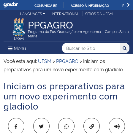
COMUNICA BR
ACESSO À INFORMAÇÃO
PARTI
Casa Civil
LANGUAGES
INTERNATIONAL
SÍTIOS DA UFSM
IR
PPGAGRO
PARA
Ministério da Justiça e Segurança Pública
O
Programa de Pós-Graduação em Agronomia – Campus Santa
Maria
CONTEÚDO
Ministério da Defesa
Buscar no no Sítio
Busca
Busca:
Menu Principal do Sítio
Menu
Busc
Ministério das Relações Exteriores
Você está aqui:
UFSM
>
PPGAGRO
>
Iniciam os
preparativos para um novo experimento com gladíolo
Ministério da Economia
Iniciam os preparativos para
Início do conteúdo
Ministério da Infraestrutura
um novo experimento com
gladíolo
Ministério da Agricultura, Pecuária e Abastecimento
Ministério da Educação
Copiar para área 